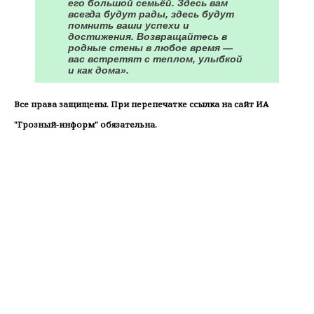
его большой семьёй. Здесь вам
всегда будут рады, здесь будут
помнить ваши успехи и
достижения. Возвращайтесь в
родные стены в любое время —
вас встретят с теплом, улыбкой
и как дома».
Все права защищены. При перепечатке ссылка на сайт ИА
"Грозный-информ" обязательна.