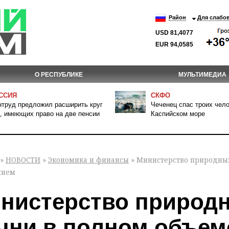
Район
Для слабо
USD 81,4077
EUR 94,0585
О РЕСПУБЛИКЕ
МУЛЬТИМЕДИА
ССИЯ
СКФО
труд предложил расширить круг
Чеченец спас троих чело
, имеющих право на две пенсии
Каспийском море
»
НОВОСТИ
»
Экономика и финансы
» Министерство природных
нием
нистерство природ
чни в полном объем