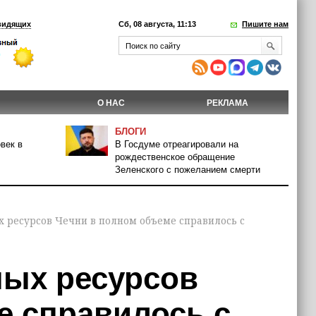
видящих
Сб, 08 августа, 11:13
Пишите нам
О НАС
РЕКЛАМА
БЛОГИ
век в
В Госдуме отреагировали на
рождественское обращение
Зеленского с пожеланием смерти
 ресурсов Чечни в полном объеме справилось с
ных ресурсов
е справилось с