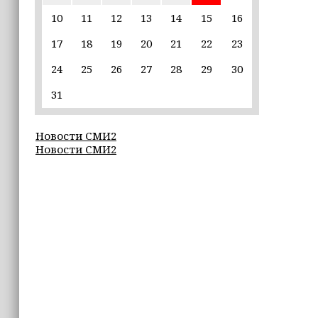
10
11
12
13
14
15
16
16:55
17
18
19
20
21
22
23
Умар Даудов награжден Орденом
Кадырова
24
25
26
27
28
29
30
16:34
31
Росгвардейцы провели урок
мужества для воспитанников
Новости СМИ2
детского лагеря «Майралла»
Новости СМИ2
16:30
Дмитрий Чернышенко: Внутренний
туризм в России вырос на 4,3%,
въездной — на 20,1%
16:28
Из бюджета Чечни дополнительно
выделено 505 млн рублей
пострадавшим от паводков