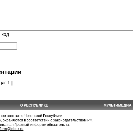
 код
нтарии
ца:
1 |
О РЕСПУБЛИКЕ
МУЛЬТИМЕДИА
е агентство Чеченской Республики
, охраняются в соответствии с законодательством РФ.
ылка на «Грозный-информ» обязательна.
nform@inbox.ru