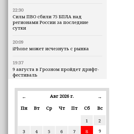
22:30
Силы ПВО сбили 75 БПЛА над
регионами России за последние
сутки
20:09
iPhone может исчезнуть с рынка
19:37
9 августа в Грозном пройдет дрифт-
фестиваль
17:30
Эксперт объяснил, почему не стоит
Авг 2026 г.
←
→
подшучивать над мошенниками
Пн
Вт
Ср
Чт
Пт
Сб
Вс
16:55
1
2
В Шелковском районе обучают
обходчиков в рамках проекта
9
3
4
5
6
7
8
«ИнформУИК»