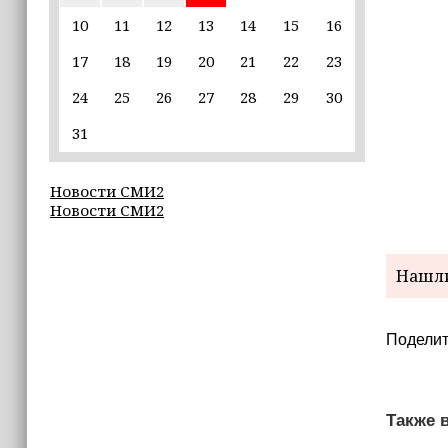
отрабатывают порядок
реагирования на нештатные
10
11
12
13
14
15
16
ситуации
17
18
19
20
21
22
23
15:45
24
25
26
27
28
29
30
Россия и США сведут
международную космическую
31
станцию с орбиты в 2028 году
Новости СМИ2
15:00
Новости СМИ2
Кавказ.РФ запустил «цифрового
двойника» экотроп
Нашли
14:55
«Единая Россия» получила первую
строку в избирательном бюллетене
Поделит
на выборах в Госдуму
14:45
В Газе похоронили останки
Также в
112 человек, погибших из‑за