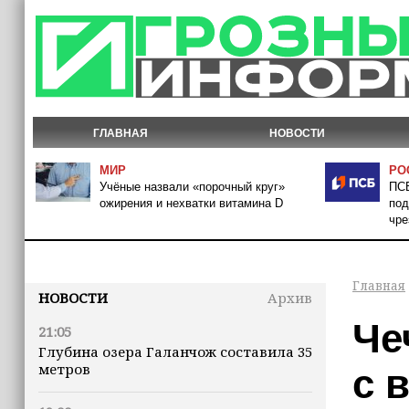
ГЛАВНАЯ
НОВОСТИ
МИР
РО
Учёные назвали «порочный круг»
ПСБ
ожирения и нехватки витамина D
под
чре
Главная
НОВОСТИ
Архив
Че
21:05
Глубина озера Галанчож составила 35
метров
с 