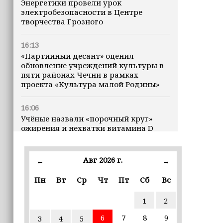
Энергетики провели урок
электробезопасности в Центре
творчества Грозного
16:13
«Партийный десант» оценил
обновление учреждений культуры в
пяти районах Чечни в рамках
проекта «Культура малой Родины»
16:06
Учёные назвали «порочный круг»
ожирения и нехватки витамина D
16:00
Авг 2026 г.
←
→
В Чеченской Республике начинается
история профессионального хоккея
Пн
Вт
Ср
Чт
Пт
Сб
Вс
15:55
1
2
В Чеченской Республики
избирательные комиссии
6
7
8
9
3
4
5