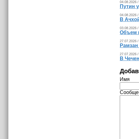
израильских атак
04.08.2026 /
Путин 
14:25
04.08.2026 /
В Ачхо
Опрос зафиксировал падение
доверия граждан Украины к
03.08.2026 /
Объем 
президенту Зеленскому
27.07.2026 /
Рамзан
27.07.2026 /
В Чече
Добав
Имя
Сообще