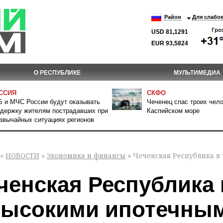
Район
Для слабо
USD 81,1291
EUR 93,5824
О РЕСПУБЛИКЕ
МУЛЬТИМЕДИА
ССИЯ
СКФО
 и МЧС России будут оказывать
Чеченец спас троих чело
держку жителям пострадавших при
Каспийском море
звычайных ситуациях регионов
»
НОВОСТИ
»
Экономика и финансы
» Чеченская Республика в
ченская Республика 
высокими ипотечным