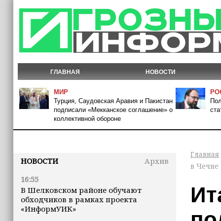
ГЛАВНАЯ
НОВОСТИ
МИР
РО
Турция, Саудовская Аравия и Пакистан
Пол
подписали «Мекканское соглашение» о
ста
коллективной обороне
Главная
НОВОСТИ
Архив
в Чечне
16:55
Ит
В Шелковском районе обучают
обходчиков в рамках проекта
«ИнформУИК»
по