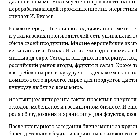
дальнейшем мы можем успешно развивать наши 
перерабатывающей промышленности, энергетики, т
считает И. Бисаев,
В свою очередь Пьерпаоло Лодиджиани отметил, чт
и у кавказских производителей есть уникальная
сбыта своей продукции. Многие европейские эксп
из-за санкций. Только Италия ежегодно ввозила в
миллиард евро. Сегодня выгодно, подчеркнул Ло
российский рынок ягоды, фрукты и салат. Кроме т
востребованы рис и кукуруза — здесь возможна поч
помимо всего прочего, сырье для продуктов диети
кукурузу любят во всем мире.
Итальянцам интересны также проекты в энергетик
отходов, мебельном и гостиничном бизнесе. И еще
рода оборудования и хранилище для фруктов, овощ
После пленарного заседания бизнесмены за кругл
более детально обсудили варианты возможного со