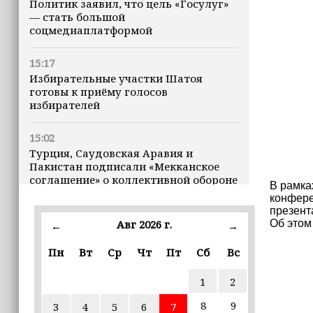
Политик заявил, что цель «Госулуг»
— стать большой
соцмедиаплатформой
15:17
Избирательные участки Шатоя
готовы к приёму голосов
избирателей
15:02
Турция, Саудовская Аравия и
Пакистан подписали «Мекканское
соглашение» о коллективной обороне
В рамка
конфере
презент
14:58
Авг 2026 г.
Об этом
←
→
Кадыров: сдача в плен становится
для многих военнослужащих ВСУ
Пн
Вт
Ср
Чт
Пт
Сб
Вс
единственной альтернативой гибели
(+видео)
1
2
14:44
8
9
3
4
5
6
7