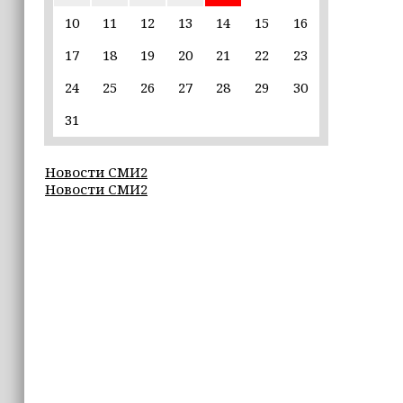
Ахмат Кадыров удостоен звания
«Нохчийн Пачхьалкхан Къонах»
10
11
12
13
14
15
16
17
18
19
20
21
22
23
13:50
MAX даст возможность
24
25
26
27
28
29
30
разработчикам разрабатывать
альтернативные клиенты
31
12:49
Новости СМИ2
Силы ПВО за неделю сбили более 6500
Новости СМИ2
украинских беспилотников
12:47
В России представили универсальное
складное детское автокресло
12:15
Невролог рассказала, как за минуту
определить инсульт
11:56