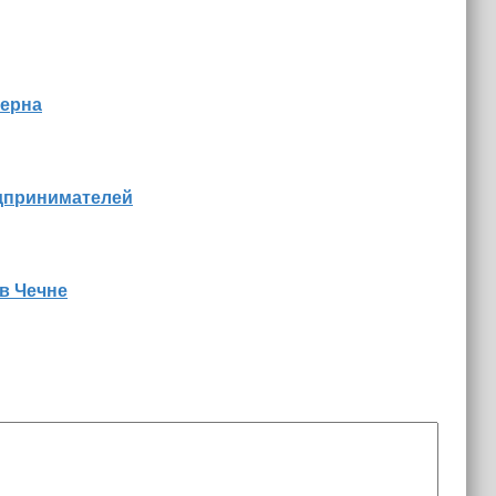
зерна
едпринимателей
в Чечне