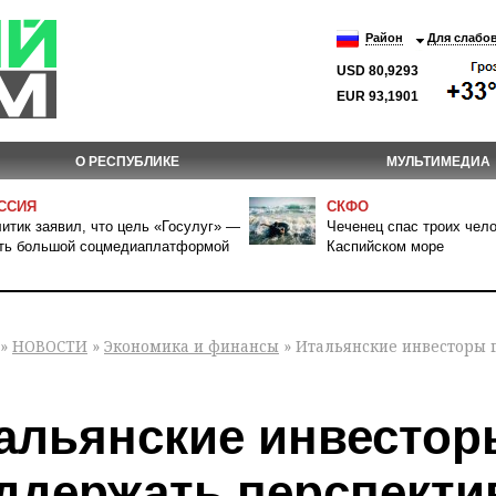
Район
Для слабо
USD 80,9293
EUR 93,1901
О РЕСПУБЛИКЕ
МУЛЬТИМЕДИА
ССИЯ
СКФО
итик заявил, что цель «Госулуг» —
Чеченец спас троих чело
ть большой соцмедиаплатформой
Каспийском море
»
НОВОСТИ
»
Экономика и финансы
» Итальянские инвесторы 
альянские инвестор
ддержать перспекти