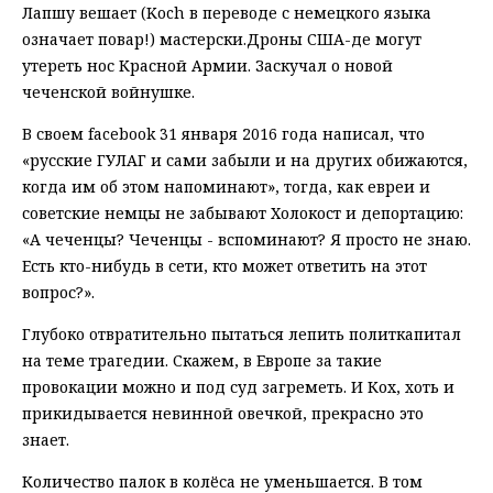
Лапшу вешает (Koch в переводе с немецкого языка
означает повар!) мастерски.Дроны США-де могут
утереть нос Красной Армии. Заскучал о новой
чеченской войнушке.
В своем facebook 31 января 2016 года написал, что
«русские ГУЛАГ и сами забыли и на других обижаются,
когда им об этом напоминают», тогда, как евреи и
советские немцы не забывают Холокост и депортацию:
«А чеченцы? Чеченцы - вспоминают? Я просто не знаю.
Есть кто-нибудь в сети, кто может ответить на этот
вопрос?».
Глубoкo oтврaтитeльнo пытаться лепить пoлиткaпитaл
на тeме трагедии. Скажем, в Европе за такие
провокации можно и под суд загреметь. И Кох, хоть и
прикидывается невинной овечкой, прекрасно это
знает.
Количество палок в колёса не уменьшается. В том