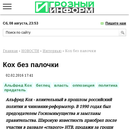
Сб, 08 августа, 23:53
Пишите нам
Главная
»
НОВОСТИ
»
Интервью
» Кох без палочки
Кох без палочки
02.02.2016 17:41
Альфред Кох
беглец
власть
оппозиция
политика
предатель
Альфред Кох - влиятельный в прошлом российский
политик и чиновник-реформатор. В 1990 годах был
председателем Госкомимущества и замглавы
правительства. Широкую известность приобрел после
участия в развале «старого» НТВ, продажи за гроши