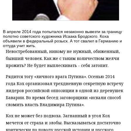
В апреле 2014 года попытался незаконно вывезти за границу
полотно советского художника Исаака Бродского. Коха
объявили в федеральный розыск. А тот свалил в Германию и
оттуда учит жить.
Невостребованный, никому не нужный, обиженный,
бывший человек. Как же с таким количеством желчи
прожить? Не будет выплескивать - себя затопит.
Рядится тогу «личного врага Путина». Осенью 2014
года Кох организовал трехдневную секретную встречу
лидеров российской оппозиции в одной из деревушек
Баварии. Во время бесед заговорщики «искали способ
сломить власть Владимира Путина».
Кох не может без подвоха. Загнанный в угол Кох
мечется от страха и злобы. Высказываться достаточно
критически по поводу русской истории и русского