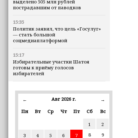
выделено 505 млн рублей
пострадавшим от паводков
15:35
Политик заявил, что цель «Госулуг»
— стать большой
соцмедиаплатформой
15:17
Избирательные участки Шатоя
готовы к приёму голосов
избирателей
15:02
Турция, Саудовская Аравия и
Авг 2026 г.
←
→
Пакистан подписали «Мекканское
соглашение» о коллективной обороне
Пн
Вт
Ср
Чт
Пт
Сб
Вс
14:58
1
2
Кадыров: сдача в плен становится
для многих военнослужащих ВСУ
8
9
3
4
5
6
7