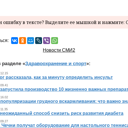
 ошибку в тексте? Выделите ее мышкой и нажмите: C
ься:
Новости СМИ2
 разделе «
Здравоохранение и спорт
»:
 12.15
г рассказала, как за минуту определить инсульт
 09.41
 запустила производство 10 жизненно важных препара
 16.02
 популяризации грудного вскармливания: что важно 
 11.35
 неожиданный способ снизить риск развития диабета
 09.27
л Чечни получат оборудование для настольного теннис