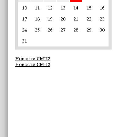
единственной альтернативой гибели
(+видео)
10
11
12
13
14
15
16
17
18
19
20
21
22
23
14:44
Ахмат Кадыров удостоен звания
24
25
26
27
28
29
30
«Нохчийн Пачхьалкхан Къонах»
31
13:50
MAX даст возможность
Новости СМИ2
разработчикам разрабатывать
Новости СМИ2
альтернативные клиенты
12:49
Силы ПВО за неделю сбили более 6500
украинских беспилотников
12:47
В России представили универсальное
складное детское автокресло
12:15