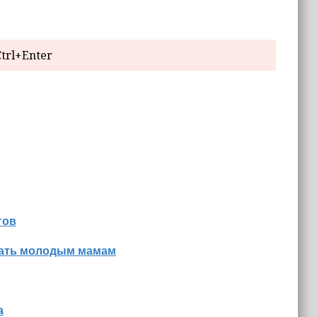
trl+Enter
тов
знать молодым мамам
а