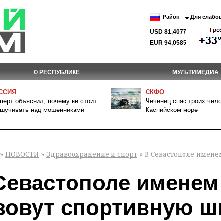
Район
Для слабо
USD 81,4077
EUR 94,0585
О РЕСПУБЛИКЕ
МУЛЬТИМЕДИА
ССИЯ
СКФО
перт объяснил, почему не стоит
Чеченец спас троих чело
шучивать над мошенниками
Каспийском море
»
НОВОСТИ
»
Здравоохранение и спорт
» В Севастополе имене
Севастополе именем
зовут спортивную ш