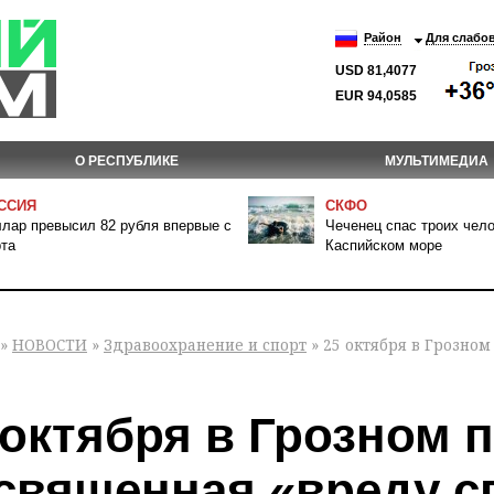
Район
Для слабо
USD 81,4077
EUR 94,0585
О РЕСПУБЛИКЕ
МУЛЬТИМЕДИА
ССИЯ
СКФО
лар превысил 82 рубля впервые с
Чеченец спас троих чело
та
Каспийском море
»
НОВОСТИ
»
Здравоохранение и спорт
» 25 октября в Грозно
 октября в Грозном 
священная «вреду 