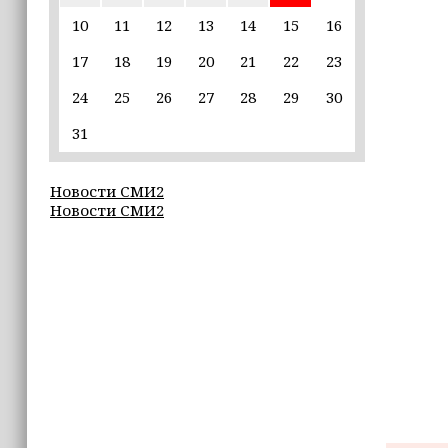
пострадавшим от паводков
10
11
12
13
14
15
16
17
18
19
20
21
22
23
15:35
Политик заявил, что цель «Госулуг»
24
25
26
27
28
29
30
— стать большой
соцмедиаплатформой
31
15:17
Новости СМИ2
Избирательные участки Шатоя
Новости СМИ2
готовы к приёму голосов
избирателей
15:02
Турция, Саудовская Аравия и
Пакистан подписали «Мекканское
соглашение» о коллективной обороне
14:58
Кадыров: сдача в плен становится
для многих военнослужащих ВСУ
единственной альтернативой гибели