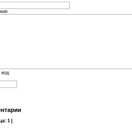
ние
 код
нтарии
ца:
1 |