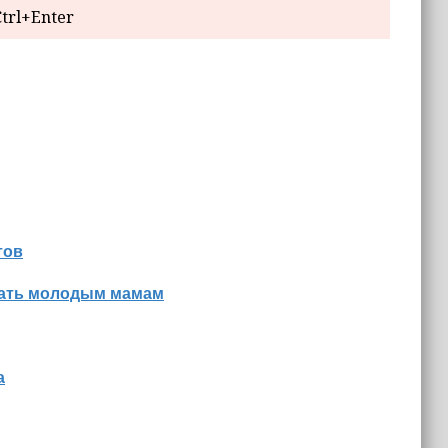
trl+Enter
тов
знать молодым мамам
а