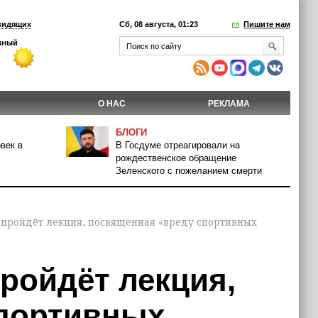
видящих
Сб, 08 августа, 01:23
Пишите нам
О НАС
РЕКЛАМА
БЛОГИ
век в
В Госдуме отреагировали на
рождественское обращение
Зеленского с пожеланием смерти
м пройдёт лекция, посвященная «вреду спортивных
пройдёт лекция,
спортивных