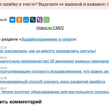
 ошибку в тексте? Выделите ее мышкой и нажмите: C
ься:
Новости СМИ2
 разделе «
Здравоохранение и спорт
»:
 12.15
г рассказала, как за минуту определить инсульт
 09.41
 запустила производство 10 жизненно важных препара
 16.02
 популяризации грудного вскармливания: что важно 
 11.35
 неожиданный способ снизить риск развития диабета
 09.27
л Чечни получат оборудование для настольного теннис
ить комментарий