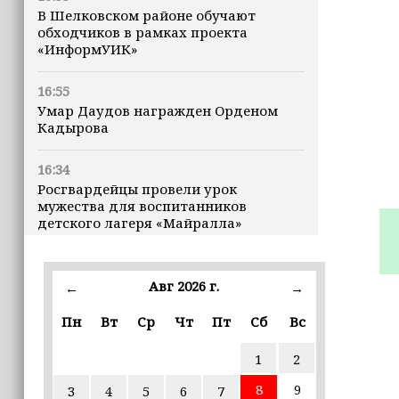
В Шелковском районе обучают
обходчиков в рамках проекта
«ИнформУИК»
16:55
Умар Даудов награжден Орденом
Кадырова
16:34
Росгвардейцы провели урок
мужества для воспитанников
детского лагеря «Майралла»
16:30
Дмитрий Чернышенко: Внутренний
Авг 2026 г.
←
→
туризм в России вырос на 4,3%,
въездной — на 20,1%
Пн
Вт
Ср
Чт
Пт
Сб
Вс
1
2
16:28
Из бюджета Чечни дополнительно
8
9
3
4
5
6
7
выделено 505 млн рублей