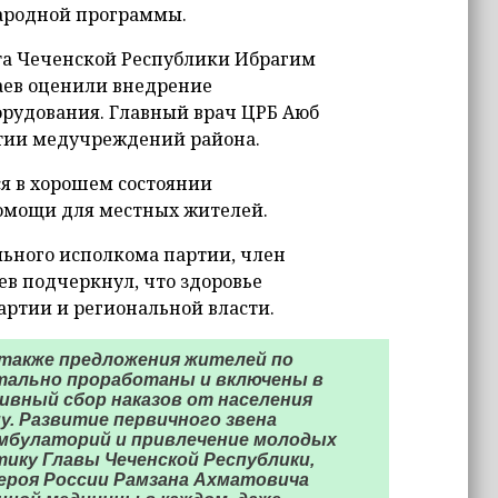
ародной программы.
та Чеченской Республики Ибрагим
аев оценили внедрение
орудования. Главный врач ЦРБ Аюб
тии медучреждений района.
я в хорошем состоянии
помощи для местных жителей.
льного исполкома партии, член
ев подчеркнул, что здоровье
артии и региональной власти.
 также предложения жителей по
тально проработаны и включены в
вный сбор наказов от населения
у. Развитие первичного звена
мбулаторий и привлечение молодых
ику Главы Чеченской Республики,
Героя России Рамзана Ахматовича