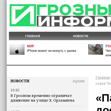
ГЛАВНАЯ
НОВОСТИ
МИР
РО
iPhone может исчезнуть с рынка
Чеч
кон
Главная
НОВОСТИ
Архив
селах Ч
16:45
«П
В Грозном временно ограничат
движение на улице Х. Орзамиева
до