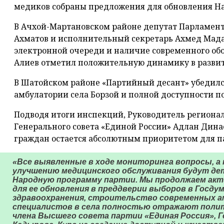
медиков собраны предложения для обновления Н
В Ачхой-Мартановском районе депутат Парламен
Ахматов и исполнительный секретарь Ахмед Мад
электронной очереди и наличие современного об
Алиев отметил положительную динамику в разви
В Шатойском районе «Партийный десант» убедилс
амбулатории села Борзой и полной доступности 
Подводя итоги инспекций, Руководитель региона
Генерального совета «Единой России» Адлан Дина
граждан остается абсолютным приоритетом для п
«Все выявленные в ходе мониторинга вопросы, а
улучшению медицинского обслуживания будут де
Народную программу партии. Мы продолжаем акти
для ее обновления в преддверии выборов в Госдум
здравоохранения, строительство современных а
специалистов в села полностью отражают полит
члена Высшего совета партии «Единая Россия», 