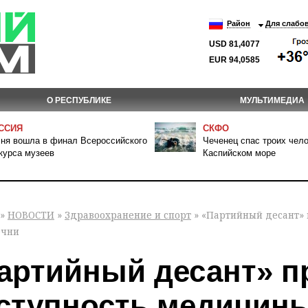
Район
Для слабо
USD 81,4077
EUR 94,0585
О РЕСПУБЛИКЕ
МУЛЬТИМЕДИА
ССИЯ
СКФО
ня вошла в финал Всероссийского
Чеченец спас троих чело
курса музеев
Каспийском море
»
НОВОСТИ
»
Здравоохранение и спорт
» «Партийный десант»
ечни
артийный десант» п
ступность медицины