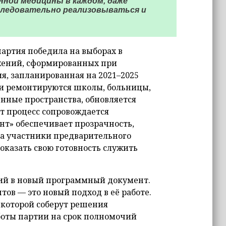
енной медицины в каждом, даже
следовательно реализовываться и
партия победила на выборах в
жений, сформированных при
ия, запланированная на 2021–2025
ся и ремонтируются школы, больницы,
нные пространства, обновляется
т процесс сопровождается
т» обеспечивает прозрачность,
, а участники предварительного
оказать свою готовность служить
ний в новый программный документ.
тов — это новый подход в её работе.
 которой соберут решения
боты партии на срок полномочий