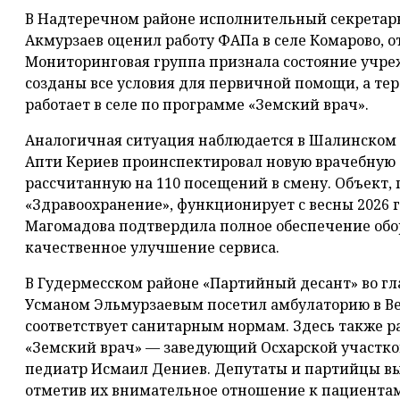
В Надтеречном районе исполнительный секретарь
Акмурзаев оценил работу ФАПа в селе Комарово, от
Мониторинговая группа признала состояние учре
созданы все условия для первичной помощи, а т
работает в селе по программе «Земский врач».
Аналогичная ситуация наблюдается в Шалинском
Апти Кериев проинспектировал новую врачебную 
рассчитанную на 110 посещений в смену. Объект,
«Здравоохранение», функционирует с весны 2026 
Магомадова подтвердила полное обеспечение обо
качественное улучшение сервиса.
В Гудермесском районе «Партийный десант» во г
Усманом Эльмурзаевым посетил амбулаторию в Ве
соответствует санитарным нормам. Здесь также 
«Земский врач» — заведующий Осхарской участко
педиатр Исмаил Дениев. Депутаты и партийцы вы
отметив их внимательное отношение к пациентам