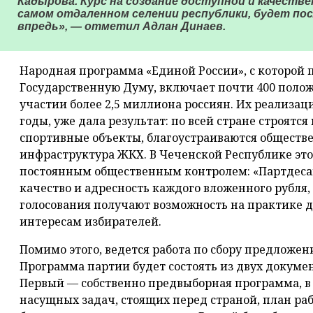
Кадырова. Курс на создание доступной и качеств
самом отдаленном селении республики, будет по
впредь», — отметил Адлан Динаев.
Народная программа «Единой России», с которой 
Государственную Думу, включает почти 400 поло
участии более 2,5 миллиона россиян. Их реализац
годы, уже дала результат: по всей стране строят
спортивные объекты, благоустраиваются обществе
инфраструктура ЖКХ. В Чеченской Республике это
постоянным общественным контролем: «Партдесан
качество и адресность каждого вложенного рубля
голосования получают возможность на практике д
интересам избирателей.
Помимо этого, ведется работа по сбору предложе
Программа партии будет состоять из двух докумен
Первый — собственно предвыборная программа, в
насущных задач, стоящих перед страной, план ра