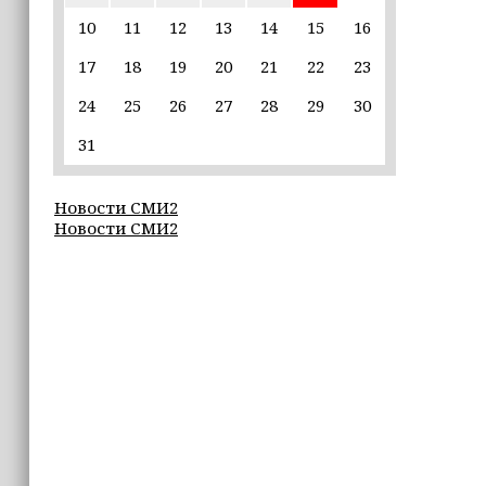
10
11
12
13
14
15
16
22:30
17
18
19
20
21
22
23
Силы ПВО сбили 75 БПЛА над
регионами России за последние
24
25
26
27
28
29
30
сутки
31
20:09
iPhone может исчезнуть с рынка
Новости СМИ2
Новости СМИ2
19:37
9 августа в Грозном пройдет дрифт-
фестиваль
17:30
Эксперт объяснил, почему не стоит
подшучивать над мошенниками