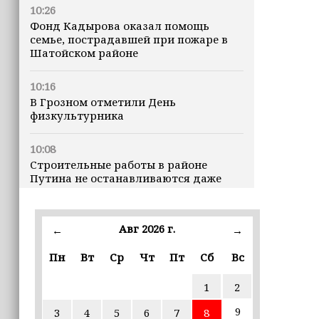
10:26
Фонд Кадырова оказал помощь
семье, пострадавшей при пожаре в
Шатойском районе
10:16
В Грозном отметили День
физкультурника
10:08
Строительные работы в районе
Путина не останавливаются даже
ночью
23:15
Авг 2026 г.
←
→
Доллар превысил 82 рубля впервые с
марта
Пн
Вт
Ср
Чт
Пт
Сб
Вс
1
2
23:06
В пяти школах столицы обновляют
9
3
4
5
6
7
8
инфраструктуру по госпрограмме