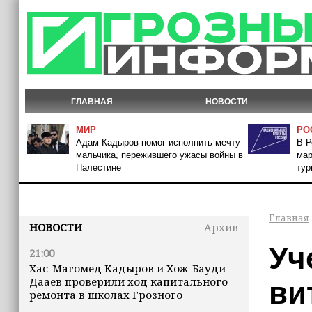
ГЛАВНАЯ
НОВОСТИ
МИР
РО
Адам Кадыров помог исполнить мечту
В Р
мальчика, пережившего ужасы войны в
мар
Палестине
тур
Главная
НОВОСТИ
Архив
Уч
21:00
Хас-Магомед Кадыров и Хож-Бауди
Дааев проверили ход капитального
ви
ремонта в школах Грозного