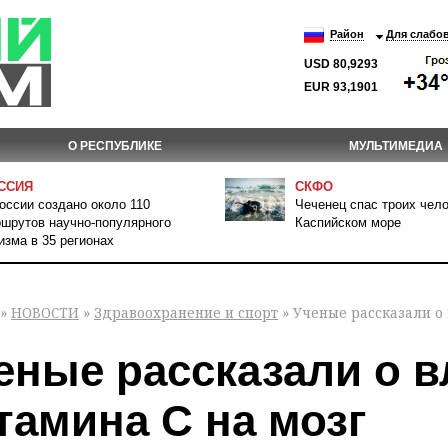
Район
Для слабо
USD 80,9293
EUR 93,1901
О РЕСПУБЛИКЕ
МУЛЬТИМЕДИА
ССИЯ
СКФО
оссии создано около 110
Чеченец спас троих чело
шрутов научно-популярного
Каспийском море
изма в 35 регионах
»
НОВОСТИ
»
Здравоохранение и спорт
» Ученые рассказали о
еные рассказали о 
тамина С на мозг