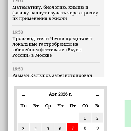
17:00
Математику, биологию, химию и
физику начнут изучать через призму
их применения в жизни
16:58
Производители Чечни представят
локальные гастробренды на
юбилейном фестивале «Вкусы
России» в Москве
16:50
Рамзан Кадыров зарегистрирован
кандидатом на должность Главы ЧР
Авг 2026 г.
16:47
←
→
Почему кошки заранее чувствуют
Пн
Вт
Ср
Чт
Пт
Сб
Вс
землетрясения, рассказала
ветеринар
1
2
16:12
7
8
9
3
4
5
6