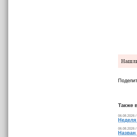
15:06
В Чечне закупили около 190 тысяч
новых учебников для школ
14:45
Страны Африки активно
отказываются от доллара США в
своих расчётах
Нашли
Поделит
Также в
06.08.2026 /
Неделя
06.08.2026 /
Назван