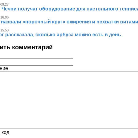
 09.27
л Чечни получат оборудование для настольного теннис
 16.06
 назвали «порочный круг» ожирения и нехватки витам
 15.53
г рассказала, сколько арбуза можно есть в день
ить комментарий
ние
 код