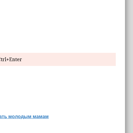
trl+Enter
знать молодым мамам