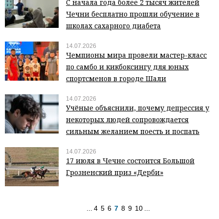
С начала года более 2 тысяч жителей
Чечни бесплатно прошли обучение в
школах сахарного диабета
14.07.2026
Чемпионы мира провели мастер-класс
по самбо и кикбоксингу для юных
спортсменов в городе Шали
14.07.2026
Учёные объяснили, почему депрессия у
некоторых людей сопровождается
сильным желанием поесть и поспать
14.07.2026
17 июля в Чечне состоится Большой
Грозненский приз «Дерби»
...
4
5
6
7
8
9
10
...