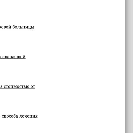
тковой больницы
нгококковой
а стоимостью от
 способа лечения