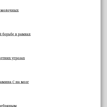
х молочных
й борьбе в рамках
етних угрозах
амина С на мозг
еребряным