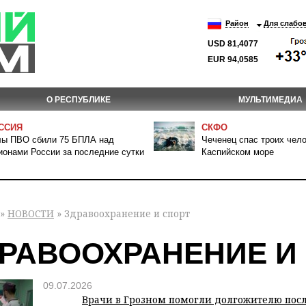
Район
Для слабо
USD 81,4077
EUR 94,0585
О РЕСПУБЛИКЕ
МУЛЬТИМЕДИА
ССИЯ
СКФО
ы ПВО сбили 75 БПЛА над
Чеченец спас троих чело
ионами России за последние сутки
Каспийском море
»
НОВОСТИ
» Здравоохранение и спорт
РАВООХРАНЕНИЕ И
09.07.2026
Врачи в Грозном помогли долгожителю пос