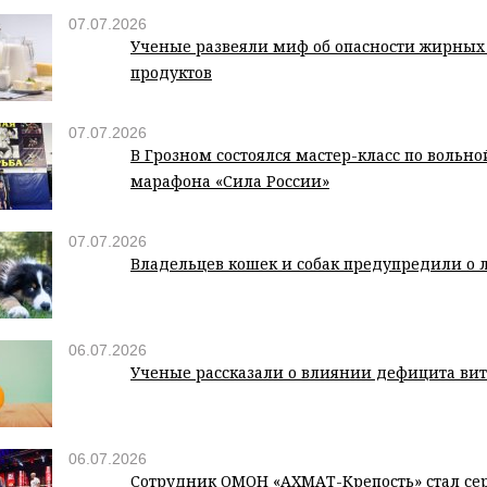
07.07.2026
Ученые развеяли миф об опасности жирны
продуктов
07.07.2026
В Грозном состоялся мастер-класс по вольно
марафона «Сила России»
07.07.2026
Владельцев кошек и собак предупредили о л
06.07.2026
Ученые рассказали о влиянии дефицита вит
06.07.2026
Сотрудник ОМОН «АХМАТ-Крепость» стал с