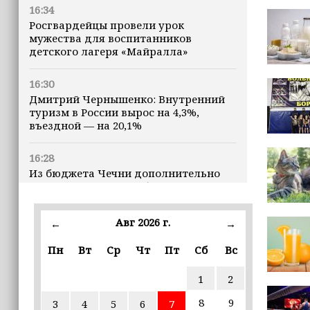
16:34
Росгвардейцы провели урок
мужества для воспитанников
детского лагеря «Майралла»
16:30
Дмитрий Чернышенко: Внутренний
туризм в России вырос на 4,3%,
въездной — на 20,1%
16:28
Из бюджета Чечни дополнительно
выделено 505 млн рублей
пострадавшим от паводков
Авг 2026 г.
←
→
15:35
Политик заявил, что цель «Госулуг»
Пн
Вт
Ср
Чт
Пт
Сб
Вс
— стать большой
соцмедиаплатформой
1
2
8
9
3
4
5
6
7
15:17