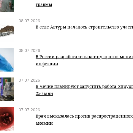
травмы
08.07.2026
В селе Автуры началось строительство учас
08.07.2026
В России разработали вакцину против мени
инфекции
07.07.2026
В Чечне планируют запустить робота-хирург
250 млн
07.07.2026
Врач высказалась против распространённого
анемии