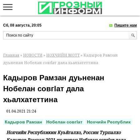
Сб, 08 августа, 20:05
Пишите нам
Главная
»
НОВОСТИ
»
НОХЧИЙН МОТТ
» Кадыров Рамзан
дуьненан Нобелан совгlат дала хьалхатеттина
Кадыров Рамзан дуьненан
Нобелан совгlат дала
хьалхатеттина
01.04.2021 21:24
Кадыров Рамзан
Нобелан совгlат
Нохчийн Республик
Нохчийн Республикин Куьйгалхо, Россин Турпалхо
Кадыров Рамзан 2021-чу шеран Нобелан совгlат дала