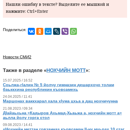
Нашли ошибку в тексте? Выделите ее мышкой и
нажмите: Ctrl+Enter
Поделиться:
Новости СМИ2
Также в разделе «
НОХЧИЙН МОТТ
»:
15.07.2025 / 16.52
Соьлжа-гlалин № 5 йолчу гимназин дешархочо толам
баьккхина республикин къовсамехь
24.04.2025 / 11.41
Маршонах ваккхарал хала хIума цхьа а дац нохчичунна
21.08.2023 / 09.34
ДӀайаьхьна «Кадыров Ахьмад-Хьаьжа а, нохчийн мотт а»
аьлла йолу горга стол
09.08.2023 / 14.41
«Нохчийн меттан говзанча» къовсаман II-чу муьрах 10 стаг