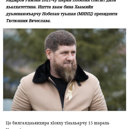
хьалхатеттина. Иштта хаам бина Хаамийн
дуьненаюкъарчу Нобелан туьшан (МИНЦ) президента
Тютюнник Вячеслава.
Цо билгалдаьккхира хlокху тlаьхьарчу 15 шарахь