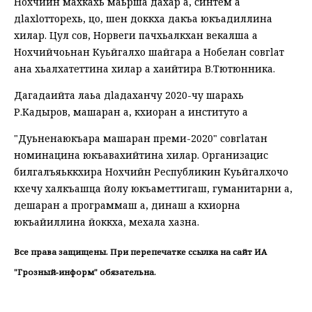
Нохчийн махкахь маьрша дахар а, синтем а
дlахlотторехь, цо, шен доккха дакъа юкъадиллина
хилар. Цул сов, Норвеги пачхьалкхан векалша а
Нохчийчоьнан Куьйгалхо шайгара а Нобелан совгlат
ана хьалхатеттина хилар а хаийтира В.Тютюнника.
Дагадаийта лаьа дlадаханчу 2020-чу шарахь
Р.Кадыров, машаран а, кхиоран а институто а
"Дуьненаюкъара машаран преми-2020" совгlатан
номинацина юкъавахийтина хилар. Организацис
билгалъяьккхира Нохчийн Республикин Куьйгалхочо
кхечу халкъашца йолу юкъаметтигаш, гуманитарни а,
дешаран а программаш а, динаш а кхиорна
юкъайиллина йоккха, мехала хазна.
Все права защищены. При перепечатке ссылка на сайт ИА
"Грозный-информ" обязательна.