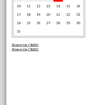
единственной альтернативой гибели
(+видео)
10
11
12
13
14
15
16
17
18
19
20
21
22
23
14:44
Ахмат Кадыров удостоен звания
24
25
26
27
28
29
30
«Нохчийн Пачхьалкхан Къонах»
31
13:50
MAX даст возможность
Новости СМИ2
разработчикам разрабатывать
Новости СМИ2
альтернативные клиенты
12:49
Силы ПВО за неделю сбили более 6500
украинских беспилотников
12:47
В России представили универсальное
складное детское автокресло
12:15