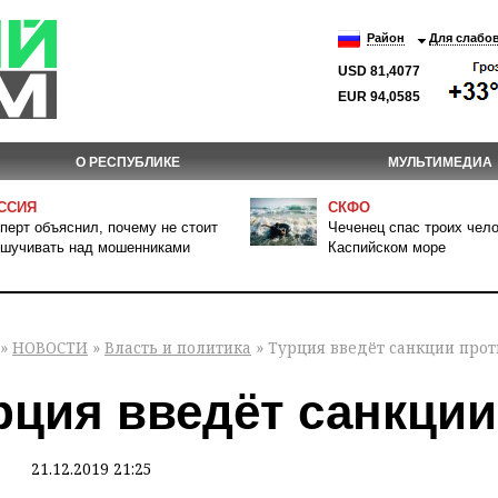
Район
Для слабо
USD 81,4077
EUR 94,0585
О РЕСПУБЛИКЕ
МУЛЬТИМЕДИА
ССИЯ
СКФО
перт объяснил, почему не стоит
Чеченец спас троих чело
шучивать над мошенниками
Каспийском море
»
НОВОСТИ
»
Власть и политика
» Турция введёт санкции про
рция введёт санкци
21.12.2019 21:25