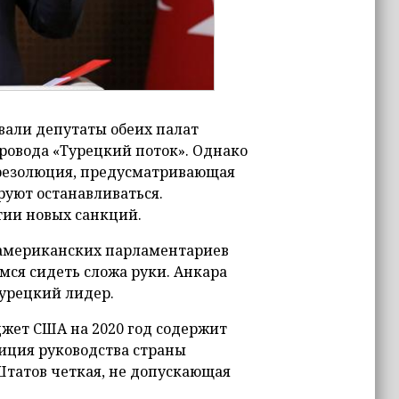
вали депутаты обеих палат
провода «Турецкий поток». Однако
 резолюция, предусматривающая
руют останавливаться.
тии новых санкций.
 американских парламентариев
емся сидеть сложа руки. Анкара
турецкий лидер.
жет США на 2020 год содержит
иция руководства страны
татов четкая, не допускающая