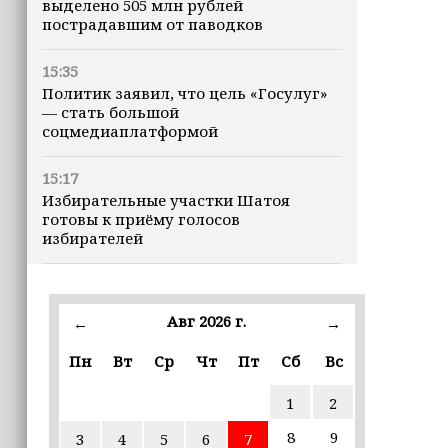
выделено 505 млн рублей
пострадавшим от паводков
15:35
Политик заявил, что цель «Госулуг»
— стать большой
соцмедиаплатформой
15:17
Избирательные участки Шатоя
готовы к приёму голосов
избирателей
15:02
Турция, Саудовская Аравия и
Авг 2026 г.
←
→
Пакистан подписали «Мекканское
соглашение» о коллективной обороне
Пн
Вт
Ср
Чт
Пт
Сб
Вс
14:58
1
2
Кадыров: сдача в плен становится
для многих военнослужащих ВСУ
8
9
3
4
5
6
7