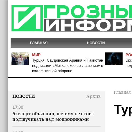
ГЛАВНАЯ
НОВОСТИ
МИР
РО
Турция, Саудовская Аравия и Пакистан
Экс
подписали «Мекканское соглашение» о
под
коллективной обороне
Главная
НОВОСТИ
Архив
Ту
17:30
Эксперт объяснил, почему не стоит
подшучивать над мошенниками