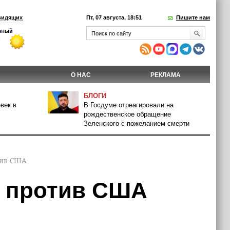
видящих
Пт, 07 августа, 18:51
Пишите нам
О НАС
РЕКЛАМА
БЛОГИ
век в
В Госдуме отреагировали на
рождественское обращение
Зеленского с пожеланием смерти
тив США
и против США