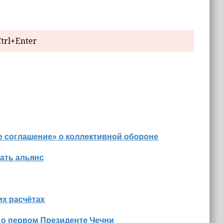
trl+Enter
е соглашение» о коллективной обороне
ать альянс
х расчётах
 о первом Президенте Чечни