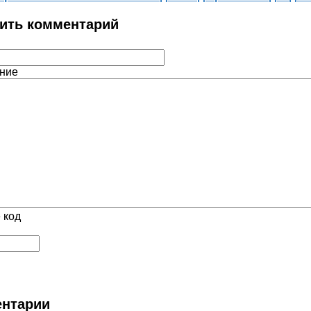
ить комментарий
ние
 код
нтарии