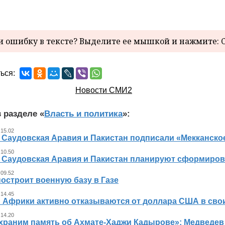
 ошибку в тексте? Выделите ее мышкой и нажмите: C
ься:
Новости СМИ2
 разделе «
Власть и политика
»:
 15.02
, Саудовская Аравия и Пакистан подписали «Мекканско
 10.50
, Саудовская Аравия и Пакистан планируют сформиров
 09.52
остроит военную базу в Газе
 14.45
 Африки активно отказываются от доллара США в свои
 14.20
храним память об Ахмате-Хаджи Кадырове»: Медведев