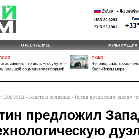
Район
Для слабо
USD 80,9293
EUR 93,1901
О РЕСПУБЛИКЕ
МУЛЬТИМЕДИА
ССИЯ
СКФО
итик заявил, что цель «Госулуг» —
Чеченец спас троих чело
ть большой соцмедиаплатформой
Каспийском море
»
НОВОСТИ
»
Власть и политика
» Путин предложил Западу «т
тин предложил Запа
ехнологическую дуэл