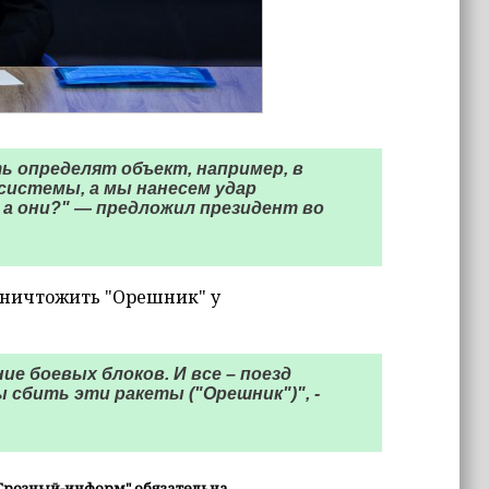
ь определят объект, например, в
системы, а мы нанесем удар
 а они?" — предложил президент во
 уничтожить "Орешник" у
ие боевых блоков. И все – поезд
ы сбить эти ракеты ("Орешник")", -
Грозный-информ" обязательна.