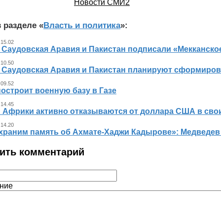
Новости СМИ2
 разделе «
Власть и политика
»:
 15.02
, Саудовская Аравия и Пакистан подписали «Мекканско
 10.50
, Саудовская Аравия и Пакистан планируют сформиров
 09.52
остроит военную базу в Газе
 14.45
 Африки активно отказываются от доллара США в свои
 14.20
храним память об Ахмате-Хаджи Кадырове»: Медведев
ить комментарий
ние