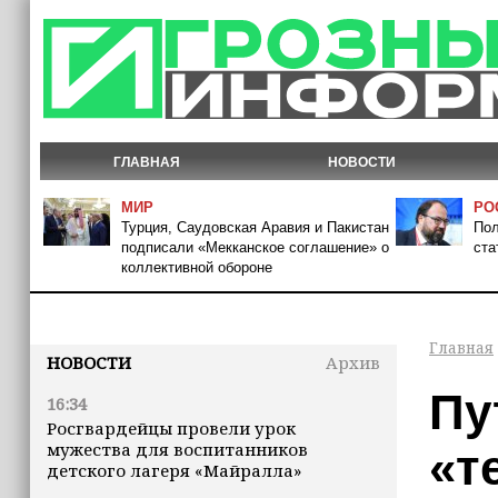
ГЛАВНАЯ
НОВОСТИ
МИР
РО
Турция, Саудовская Аравия и Пакистан
Пол
подписали «Мекканское соглашение» о
ста
коллективной обороне
Главная
НОВОСТИ
Архив
Пу
16:34
Росгвардейцы провели урок
мужества для воспитанников
«т
детского лагеря «Майралла»