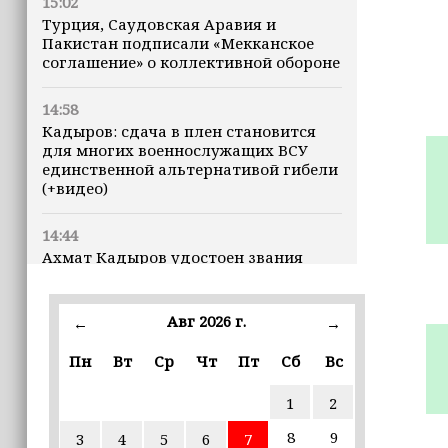
15:02
Турция, Саудовская Аравия и
Пакистан подписали «Мекканское
соглашение» о коллективной обороне
14:58
Кадыров: сдача в плен становится
для многих военнослужащих ВСУ
единственной альтернативой гибели
(+видео)
14:44
Ахмат Кадыров удостоен звания
«Нохчийн Пачхьалкхан Къонах»
Авг 2026 г.
13:50
←
→
MAX даст возможность
Пн
Вт
Ср
Чт
Пт
Сб
Вс
разработчикам разрабатывать
альтернативные клиенты
1
2
12:49
8
9
3
4
5
6
7