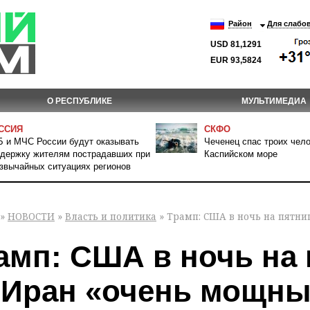
Район
Для слабо
USD 81,1291
EUR 93,5824
О РЕСПУБЛИКЕ
МУЛЬТИМЕДИА
ССИЯ
СКФО
 и МЧС России будут оказывать
Чеченец спас троих чело
держку жителям пострадавших при
Каспийском море
звычайных ситуациях регионов
»
НОВОСТИ
»
Власть и политика
» Трамп: США в ночь на пятн
амп: США в ночь на
 Иран «очень мощны