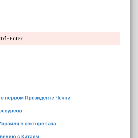
trl+Enter
 о первом Президенте Чечни
оресурсов
Израиля в секторе Газа
вению с Китаем