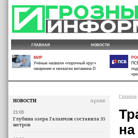
ГЛАВНАЯ
НОВОСТИ
МИР
РО
Учёные назвали «порочный круг»
ПСБ
ожирения и нехватки витамина D
под
чре
Главная
НОВОСТИ
Архив
Тр
21:05
Глубина озера Галанчож составила 35
метров
на