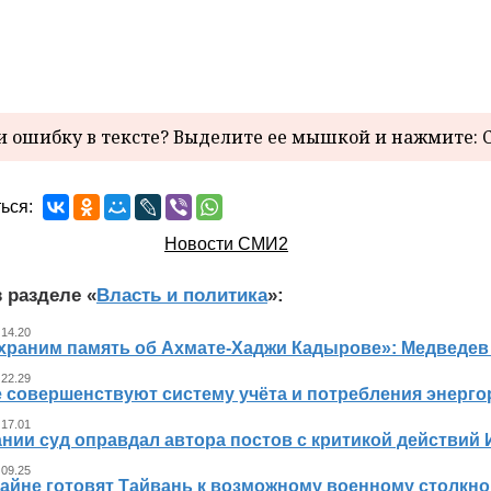
 ошибку в тексте? Выделите ее мышкой и нажмите: C
ься:
Новости СМИ2
 разделе «
Власть и политика
»:
 14.20
храним память об Ахмате-Хаджи Кадырове»: Медведев
 22.29
е совершенствуют систему учёта и потребления энерг
 17.01
нии суд оправдал автора постов с критикой действий 
 09.25
айне готовят Тайвань к возможному военному столкно