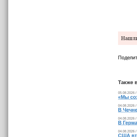
израильских атак
14:25
Опрос зафиксировал падение
доверия граждан Украины к
президенту Зеленскому
Нашли
Поделит
Также в
05.08.2026 /
«Мы со
04.08.2026 /
В Чечн
04.08.2026 /
В Герма
04.08.2026 /
США вт