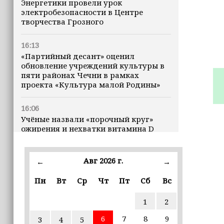
Энергетики провели урок
электробезопасности в Центре
творчества Грозного
16:13
«Партийный десант» оценил
обновление учреждений культуры в
пяти районах Чечни в рамках
проекта «Культура малой Родины»
16:06
Учёные назвали «порочный круг»
ожирения и нехватки витамина D
16:00
Авг 2026 г.
←
→
В Чеченской Республике начинается
история профессионального хоккея
Пн
Вт
Ср
Чт
Пт
Сб
Вс
15:55
1
2
В Чеченской Республики
избирательные комиссии
6
7
8
9
3
4
5