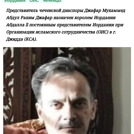
Иордания
ОИС
чеченцы
Представитель чеченской диаспоры Джафар Мухаммед
Абдул Рахим Джафар назначен королем Иордании
Абдалла ll постоянным представителем Иордании при
Организации исламского сотрудничества (ОИС) в г.
Джидда (КСА).