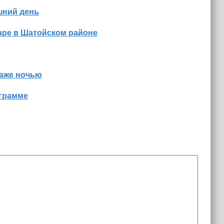
шний день
аре в Шатойском районе
даже ночью
ограмме