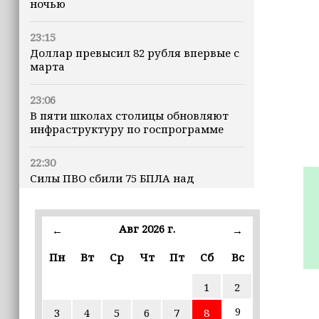
ночью
23:15
Доллар превысил 82 рубля впервые с
марта
23:06
В пяти школах столицы обновляют
инфраструктуру по госпрограмме
22:30
Силы ПВО сбили 75 БПЛА над
регионами России за последние
сутки
Авг 2026 г.
←
→
20:09
iPhone может исчезнуть с рынка
Пн
Вт
Ср
Чт
Пт
Сб
Вс
1
2
19:37
9 августа в Грозном пройдет дрифт-
9
3
4
5
6
7
8
фестиваль