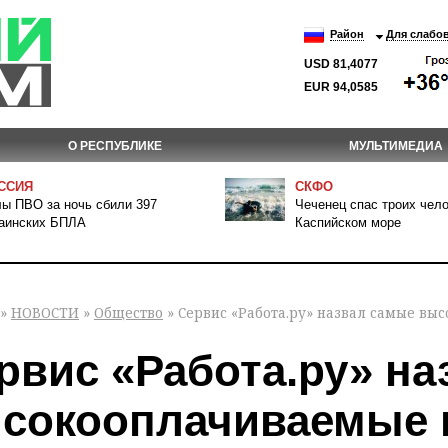
Район
Для слабо
USD 81,4077
EUR 94,0585
О РЕСПУБЛИКЕ
МУЛЬТИМЕДИА
ССИЯ
СКФО
ы ПВО за ночь сбили 397
Чеченец спас троих чело
аинских БПЛА
Каспийском море
»
НОВОСТИ
»
Общество
» Сервис «Работа.ру» назвал самые в
рвис «Работа.ру» н
сокооплачиваемые 