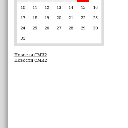
10
11
12
13
14
15
16
17:30
17
18
19
20
21
22
23
Эксперт объяснил, почему не стоит
подшучивать над мошенниками
24
25
26
27
28
29
30
16:55
31
В Шелковском районе обучают
обходчиков в рамках проекта
Новости СМИ2
«ИнформУИК»
Новости СМИ2
16:55
Умар Даудов награжден Орденом
Кадырова
16:34
Росгвардейцы провели урок
мужества для воспитанников
детского лагеря «Майралла»