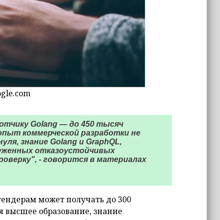
ogle.com
отчику Golang — до 450 тысяч
 опыт коммерческой разработки не
уля, знание Golang и GraphQL,
уженных отказоустойчивых
роверку", - говорится в материалах
тендерам может получать до 300
я высшее образование, знание