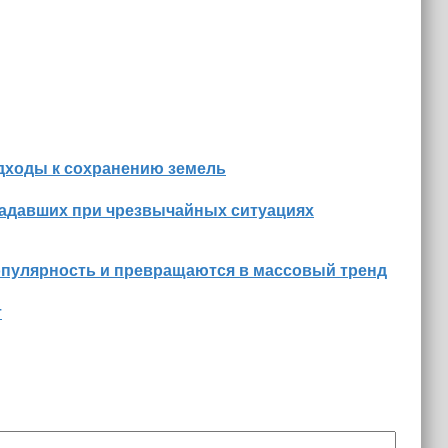
дходы к сохранению земель
радавших при чрезвычайных ситуациях
опулярность и превращаются в массовый тренд
т