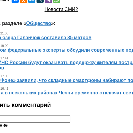
Новости СМИ2
 разделе «
Общество
»:
 21.05
 озера Галанчож составила 35 метров
 19.00
ном федеральные эксперты обсудили современные по
 17.41
МЧС России будут оказывать поддержку жителям пост
ов
 17.00
аФоне» заявили, что складные смартфоны набирают п
 16.42
та в нескольких районах Чечни временно отключат све
ить комментарий
ние