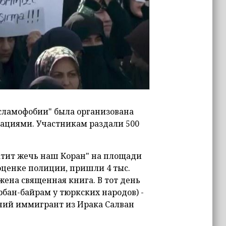
сламофобии" была организована
циями. Участникам раздали 500
атит жечь наш Коран" на площади
оценке полиции, пришли 4 тыс.
жена священная книга. В тот день
бан-байрам у тюркских народов) -
тний иммигрант из Ирака Салван