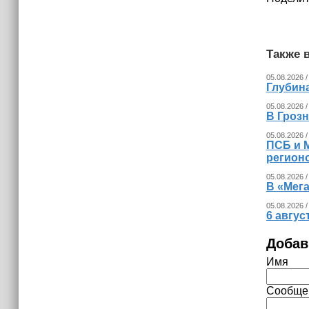
израильских атак
14:25
Опрос зафиксировал падение
Также в
доверия граждан Украины к
президенту Зеленскому
05.08.2026 /
Глубина
05.08.2026 /
В Гроз
05.08.2026 /
ПСБ и 
регион
05.08.2026 /
В «Мег
05.08.2026 /
6 авгус
Добав
Имя
Сообще