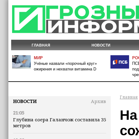
ГЛАВНАЯ
НОВОСТИ
МИР
РО
Учёные назвали «порочный круг»
ПСБ
ожирения и нехватки витамина D
под
чре
Главная
НОВОСТИ
Архив
На
21:05
Глубина озера Галанчож составила 35
метров
со