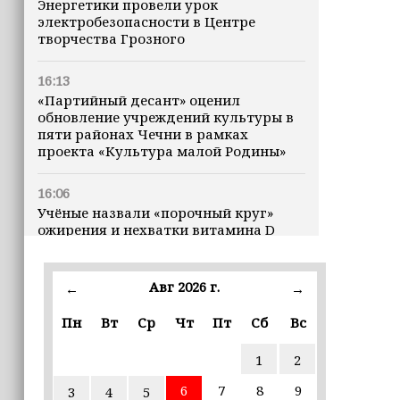
Энергетики провели урок
электробезопасности в Центре
творчества Грозного
16:13
«Партийный десант» оценил
обновление учреждений культуры в
пяти районах Чечни в рамках
проекта «Культура малой Родины»
16:06
Учёные назвали «порочный круг»
ожирения и нехватки витамина D
16:00
Авг 2026 г.
←
→
В Чеченской Республике начинается
история профессионального хоккея
Пн
Вт
Ср
Чт
Пт
Сб
Вс
15:55
1
2
В Чеченской Республики
избирательные комиссии
6
7
8
9
3
4
5