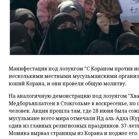
Манифестация под лозунгом "С Кораном против и
несколькими местными мусульманскими организа
копий Корана, и они провели общую молитву.
На аналогичную демонстрацию под лозунгом "Хв
Медборъяплатсен в Стокгольме в воскресенье, по 
человек. Акция прошла там, где 28 июня была сож
мусульмане всего мира отмечали Ид аль-Адха (Кур
один из главных религиозных праздников. 37-ле
Момика вырвал страницы из Корана и поджег его.