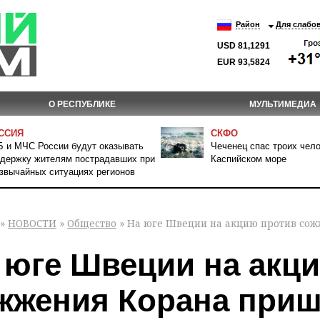
Район
Для слабо
USD 81,1291
EUR 93,5824
О РЕСПУБЛИКЕ
МУЛЬТИМЕДИА
ССИЯ
СКФО
 и МЧС России будут оказывать
Чеченец спас троих чело
держку жителям пострадавших при
Каспийском море
звычайных ситуациях регионов
»
НОВОСТИ
»
Общество
» На юге Швеции на акцию против сож
 юге Швеции на акц
жжения Корана приш