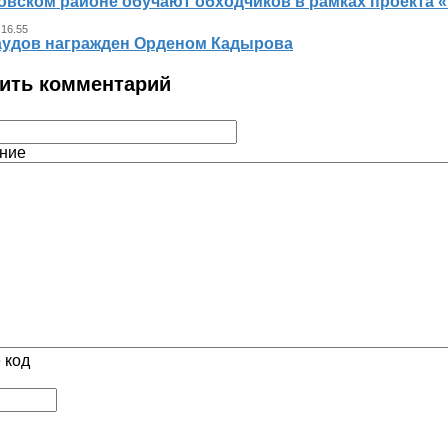
овском районе обучают обходчиков в рамках проекта
 16.55
аудов награжден Орденом Кадырова
ить комментарий
ние
 код