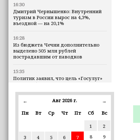
16:30
Дмитрий Чернышенко: Внутренний
туризм в России вырос на 4,3%,
въездной — на 20,1%
16:28
Из бюджета Чечни дополнительно
выделено 505 млн рублей
пострадавшим от паводков
15:35
Политик заявил, что цель «Госулуг»
— стать большой
соцмедиаплатформой
Авг 2026 г.
←
→
15:17
Избирательные участки Шатоя
Пн
Вт
Ср
Чт
Пт
Сб
Вс
готовы к приёму голосов
избирателей
1
2
8
9
3
4
5
6
7
15:02