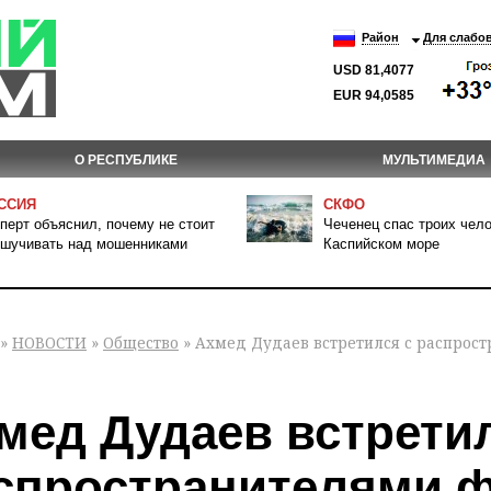
Район
Для слабо
USD 81,4077
EUR 94,0585
О РЕСПУБЛИКЕ
МУЛЬТИМЕДИА
ССИЯ
СКФО
перт объяснил, почему не стоит
Чеченец спас троих чело
шучивать над мошенниками
Каспийском море
»
НОВОСТИ
»
Общество
» Ахмед Дудаев встретился с распрост
мед Дудаев встретил
спространителями ф