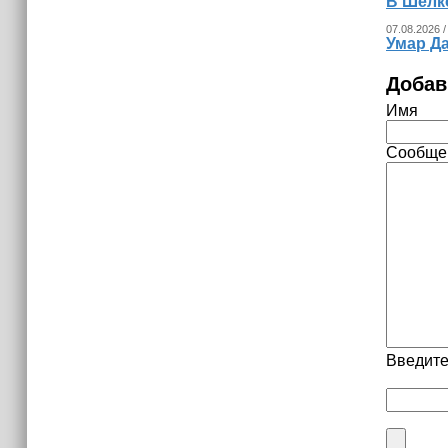
В Шелк
07.08.2026 /
Умар Д
Добав
Имя
Сообще
Введите