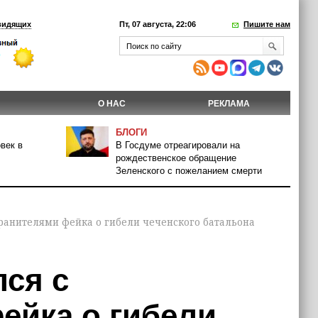
видящих
Пт, 07 августа, 22:06
Пишите нам
О НАС
РЕКЛАМА
БЛОГИ
век в
В Госдуме отреагировали на
рождественское обращение
Зеленского с пожеланием смерти
ранителями фейка о гибели чеченского батальона
ся с
ейка о гибели