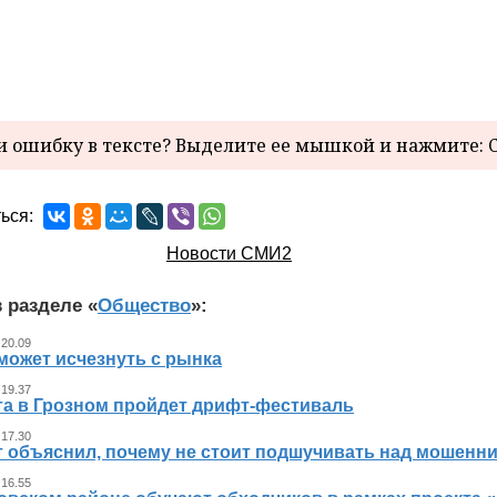
 ошибку в тексте? Выделите ее мышкой и нажмите: C
ься:
Новости СМИ2
 разделе «
Общество
»:
 20.09
может исчезнуть с рынка
 19.37
ста в Грозном пройдет дрифт-фестиваль
 17.30
т объяснил, почему не стоит подшучивать над мошенн
 16.55