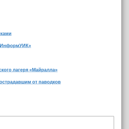
иками
 «ИнформУИК»
ского лагеря «Майралла»
пострадавшим от паводков