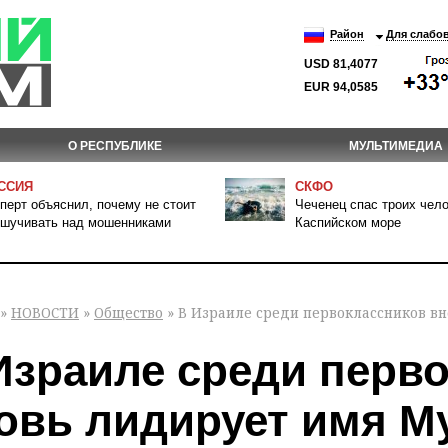
Район
Для слабо
USD 81,4077
EUR 94,0585
О РЕСПУБЛИКЕ
МУЛЬТИМЕДИА
ССИЯ
СКФО
перт объяснил, почему не стоит
Чеченец спас троих чело
шучивать над мошенниками
Каспийском море
»
НОВОСТИ
»
Общество
» В Израиле среди первоклассников в
Израиле среди перв
овь лидирует имя М