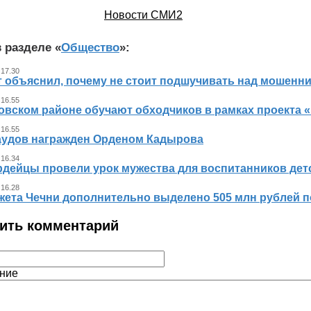
Новости СМИ2
 разделе «
Общество
»:
 17.30
т объяснил, почему не стоит подшучивать над мошенн
 16.55
овском районе обучают обходчиков в рамках проекта
 16.55
аудов награжден Орденом Кадырова
 16.34
рдейцы провели урок мужества для воспитанников дет
 16.28
жета Чечни дополнительно выделено 505 млн рублей 
ить комментарий
ние