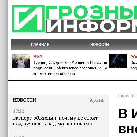
ГЛАВНАЯ
НОВОСТИ
МИР
РО
Турция, Саудовская Аравия и Пакистан
Экс
подписали «Мекканское соглашение» о
под
коллективной обороне
Главная
НОВОСТИ
Архив
В 
17:30
Эксперт объяснил, почему не стоит
подшучивать над мошенниками
вн