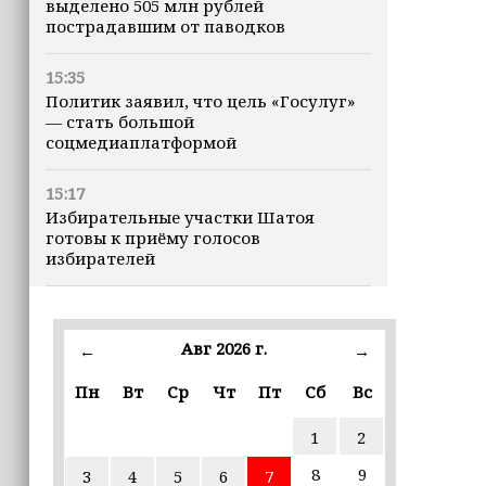
выделено 505 млн рублей
пострадавшим от паводков
15:35
Политик заявил, что цель «Госулуг»
— стать большой
соцмедиаплатформой
15:17
Избирательные участки Шатоя
готовы к приёму голосов
избирателей
15:02
Турция, Саудовская Аравия и
Авг 2026 г.
←
→
Пакистан подписали «Мекканское
соглашение» о коллективной обороне
Пн
Вт
Ср
Чт
Пт
Сб
Вс
14:58
1
2
Кадыров: сдача в плен становится
для многих военнослужащих ВСУ
8
9
3
4
5
6
7