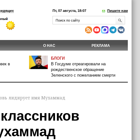
видящих
Пт, 07 августа, 18:07
Пишите нам
О НАС
РЕКЛАМА
БЛОГИ
век в
В Госдуме отреагировали на
рождественское обращение
Зеленского с пожеланием смерти
новь лидирует имя Мухаммад
оклассников
ухаммад