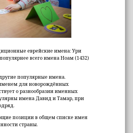
диционные еврейские имена: Ури
 популярнее всего имена Ноам (1432)
 другие популярные имена.
 именем для новорождённых
ьствует о разнообразии именных
улярны имена Давид и Тамар, при
одряд.
ющие позиции в общем списке имен
енности страны.