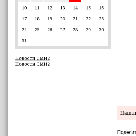
единственной альтернативой гибели
(+видео)
10
11
12
13
14
15
16
17
18
19
20
21
22
23
14:44
Ахмат Кадыров удостоен звания
24
25
26
27
28
29
30
«Нохчийн Пачхьалкхан Къонах»
31
13:50
MAX даст возможность
Новости СМИ2
разработчикам разрабатывать
Новости СМИ2
альтернативные клиенты
12:49
Силы ПВО за неделю сбили более 6500
украинских беспилотников
12:47
Нашли
В России представили универсальное
складное детское автокресло
Поделит
12:15