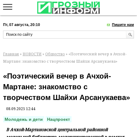
Пт, 07 августа, 20:10
Пишите нам
Главная
»
НОВОСТИ
»
Общество
» «Поэтический вечер в Ачхой-
Мартане: знакомство с творчеством Шайхи Арсанукаева»
«Поэтический вечер в Ачхой-
Мартане: знакомство с
творчеством Шайхи Арсанукаева»
08.09.2025 12:44
Молодежь и дети
Нацпроект
В Ачхой-Мартановской центральной районной
модельной библиотеке, модернизированной в рамках