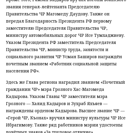
звания генерал-лейтенанта Председателю
Правительства ЧР Магомеду Даудову. Также он
передал Благодарность Президента РФ первому
заместителю Председателя Правительства ЧР,
министру автомобильных дорог ЧР Исе Тумхаджиеву.
Указом Президента РФ заместитель Председателя
Правительства ЧР, министр труда, занятости и
социального развития ЧР Усман Баширов награждён
почетным званием «Работник социальной защиты
населения РФ».
Здесь же Глава региона наградил званием «Почетный
гражданин ЧР» мэра Грозного Хас-Магомеда
Кадырова. Указом Главы ЧР заместители мэра
Грозного — Халид Кадыров и Зухраб Яхъяев —
награждены орденом Кадырова. Высшее звание ЧР —
«Герой ЧР, Къонах» вручил министру культуры ЧР Исе
Ибрагимову. Также ряд работников мэрии удостоены
почётных знаков «За трудовое отличие».