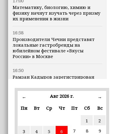
17:00
Математику, биологию, химию и
физику начнут изучать через призму
их применения в жизни
16:58
Производители Чечни представят
локальные гастробренды на
юбилейном фестивале «Вкусы
России» в Москве
16:50
Рамзан Кадыров зарегистрирован
кандидатом на должность Главы ЧР
Авг 2026 г.
16:47
←
→
Почему кошки заранее чувствуют
Пн
Вт
Ср
Чт
Пт
Сб
Вс
землетрясения, рассказала
ветеринар
1
2
16:12
7
8
9
3
4
5
6