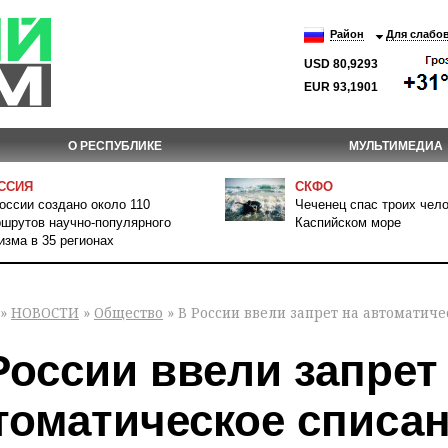
Район
Для слабо
USD 80,9293
EUR 93,1901
О РЕСПУБЛИКЕ
МУЛЬТИМЕДИА
ССИЯ
СКФО
оссии создано около 110
Чеченец спас троих чело
шрутов научно-популярного
Каспийском море
изма в 35 регионах
»
НОВОСТИ
»
Общество
» В России ввели запрет на автоматич
России ввели запрет
томатическое списан