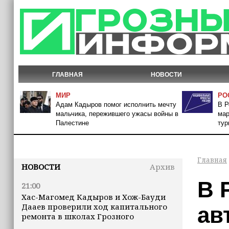
ГЛАВНАЯ
НОВОСТИ
МИР
РО
Адам Кадыров помог исполнить мечту
В Р
мальчика, пережившего ужасы войны в
мар
Палестине
тур
Главная
НОВОСТИ
Архив
В 
21:00
Хас-Магомед Кадыров и Хож-Бауди
Дааев проверили ход капитального
ав
ремонта в школах Грозного