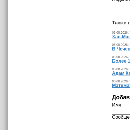
15:06
В Чечне закупили около 190 тысяч
новых учебников для школ
Также в
14:45
Страны Африки активно
06.08.2026 /
Хас-Ма
отказываются от доллара США в
своих расчётах
06.08.2026 /
В Чечен
06.08.2026 /
Более 1
06.08.2026 /
Адам К
06.08.2026 /
Математ
Добав
Имя
Сообще