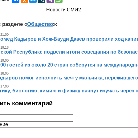
Новости СМИ2
 разделе «
Общество
»:
 21.00
гомед Кадыров и Хож-Бауди Дааев проверили ход капит
 19.18
ской Республике подвели итоги совещания по безопасн
 19.00
00 гостей из около 20 стран соберутся на международ
 18.05
адыров помог исполнить мечту мальчика, пережившег
 17.00
ику, биологию, химию и физику начнут изучать через 
ить комментарий
ние