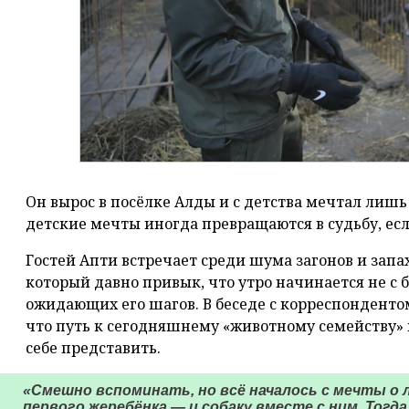
Он вырос в посёлке Алды и с детства мечтал лишь 
детские мечты иногда превращаются в судьбу, есл
Гостей Апти встречает среди шума загонов и запах
который давно привык, что утро начинается не с б
ожидающих его шагов. В беседе с корреспонденто
что путь к сегодняшнему «животному семейству» 
себе представить.
«Смешно вспоминать, но всё началось с мечты о л
первого жеребёнка — и собаку вместе с ним. Тогда