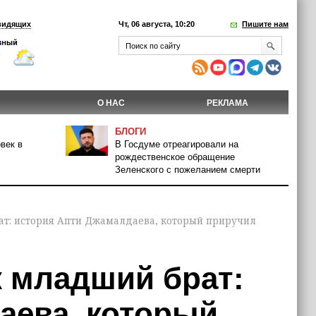
видящих
Чт, 06 августа, 10:20
Пишите нам
О НАС
РЕКЛАМА
БЛОГИ
век в
В Госдуме отреагировали на
рождественское обращение
Зеленского с пожеланием смерти
ат: история Апти Джамалдаева, который приручил
к младший брат:
аева, который