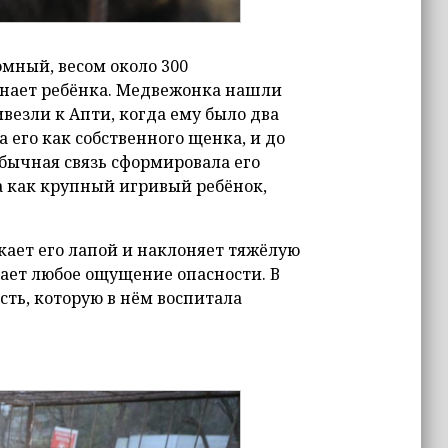
мный, весом около 300
инает ребёнка. Медвежонка нашли
везли к Апти, когда ему было два
а его как собственного щенка, и до
еобычная связь сформировала его
 а как крупный игривый ребёнок,
кает его лапой и наклоняет тяжёлую
езает любое ощущение опасности. В
сть, которую в нём воспитала