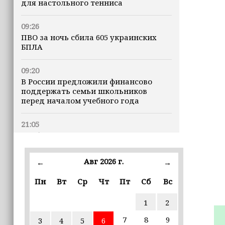
для настольного тенниса
09:26
ПВО за ночь сбила 605 украинских
БПЛА
09:20
В России предложили финансово
поддержать семьи школьников
перед началом учебного года
21:05
Глубина озера Галанчож составила 35
метров
Авг 2026 г.
←
→
19:00
В Грозном федеральные эксперты
Пн
Вт
Ср
Чт
Пт
Сб
Вс
обсудили современные подходы к
сохранению земель
1
2
7
8
9
3
4
5
6
17:41