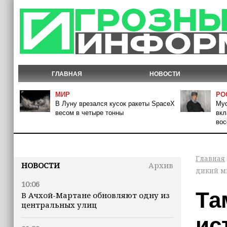
ГЛАВНАЯ
НОВОСТИ
МИР
РО
В Луну врезался кусок ракеты SpaceX
Муф
весом в четыре тонны
вкл
вос
Главная
НОВОСТИ
Архив
дикий м
10:06
Та
В Ачхой-Мартане обновляют одну из
центральных улиц
ис