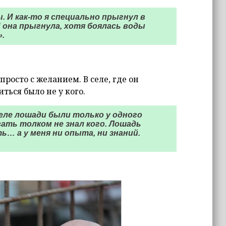
. И как-то я специально прыгнул в
И она прыгнула, хотя боялась воды
».
росто с желанием. В селе, где он
ться было не у кого.
селе лошади были только у одного
вать толком не знал кого. Лошадь
… а у меня ни опыта, ни знаний.