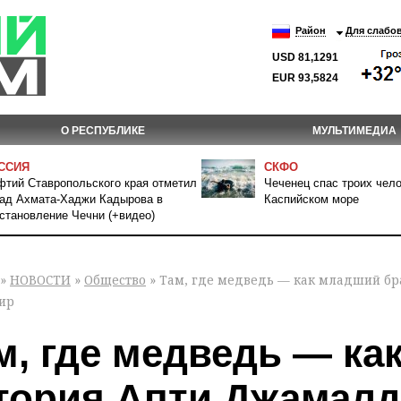
Район
Для слабо
USD 81,1291
EUR 93,5824
О РЕСПУБЛИКЕ
МУЛЬТИМЕДИА
ССИЯ
СКФО
тий Ставропольского края отметил
Чеченец спас троих чело
ад Ахмата-Хаджи Кадырова в
Каспийском море
становление Чечни (+видео)
»
НОВОСТИ
»
Общество
» Там, где медведь — как младший бр
ир
м, где медведь — ка
тория Апти Джамалд