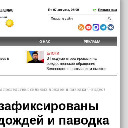
видящих
Пт, 07 августа, 08:09
Пишите нам
О НАС
РЕКЛАМА
БЛОГИ
век в
В Госдуме отреагировали на
рождественское обращение
Зеленского с пожеланием смерти
ы последствия сильных дождей и паводка (+видео)
 зафиксированы
дождей и паводка