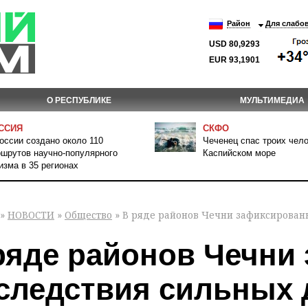
Район
Для слабо
USD 80,9293
EUR 93,1901
О РЕСПУБЛИКЕ
МУЛЬТИМЕДИА
ССИЯ
СКФО
оссии создано около 110
Чеченец спас троих чело
шрутов научно-популярного
Каспийском море
изма в 35 регионах
»
НОВОСТИ
»
Общество
» В ряде районов Чечни зафиксирован
ряде районов Чечни
следствия сильных 