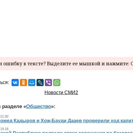
 ошибку в тексте? Выделите ее мышкой и нажмите: C
ься:
Новости СМИ2
 разделе «
Общество
»:
 21.00
гомед Кадыров и Хож-Бауди Дааев проверили ход капит
 19.18