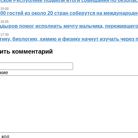
ской Республике подвели итоги совещания по безопасн
 19.00
00 гостей из около 20 стран соберутся на международ
 18.05
адыров помог исполнить мечту мальчика, пережившег
 17.00
ику, биологию, химию и физику начнут изучать через 
ить комментарий
ние
 код