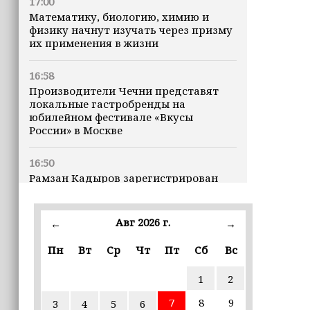
17:00
Математику, биологию, химию и
физику начнут изучать через призму
их применения в жизни
16:58
Производители Чечни представят
локальные гастробренды на
юбилейном фестивале «Вкусы
России» в Москве
16:50
Рамзан Кадыров зарегистрирован
кандидатом на должность Главы ЧР
Авг 2026 г.
16:47
←
→
Почему кошки заранее чувствуют
Пн
Вт
Ср
Чт
Пт
Сб
Вс
землетрясения, рассказала
ветеринар
1
2
16:12
7
8
9
3
4
5
6