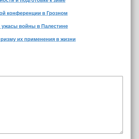
ости и подготовке к зиме
ной конференции в Грозном
о ужасы войны в Палестине
призму их применения в жизни