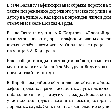
В селе Балансу зафиксированы обрывы дороги на 
также повреждение дорожного участка по улице А.А
Хутор на улице А. Кадырова повреждён жилой до
отмечены в селе Шовхал-Берды.
В селе Саясан по улице А-Х. Кадырова, 47 жилой д
на внутрисельских дорогах зафиксированы оползн
время остаётся возможным. Оползневые процессы
на улице А.А. Кадырова.
Как сообщили в администрации района, на места
муниципалитета Асланбек Музуруев. Ведутся все
последствий непогоды.
В Шаройском районе обстановка остаётся стабиль
зафиксировано. В ряде населённых пунктов, вклю
наблюдается снег, в других — дождь. Дороги ост
участках фиксируются каменные осыпи, которые 
дорожных служб. Электро- и газоснабжение осуще