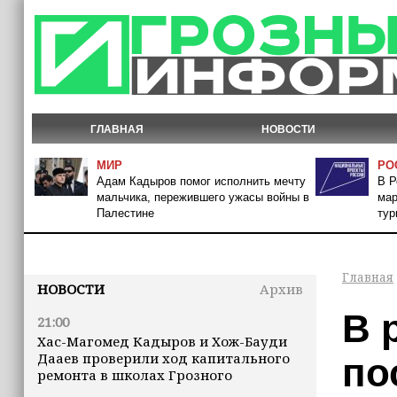
ГЛАВНАЯ
НОВОСТИ
МИР
РО
Адам Кадыров помог исполнить мечту
В Р
мальчика, пережившего ужасы войны в
мар
Палестине
тур
Главная
НОВОСТИ
Архив
В 
21:00
Хас-Магомед Кадыров и Хож-Бауди
Дааев проверили ход капитального
по
ремонта в школах Грозного