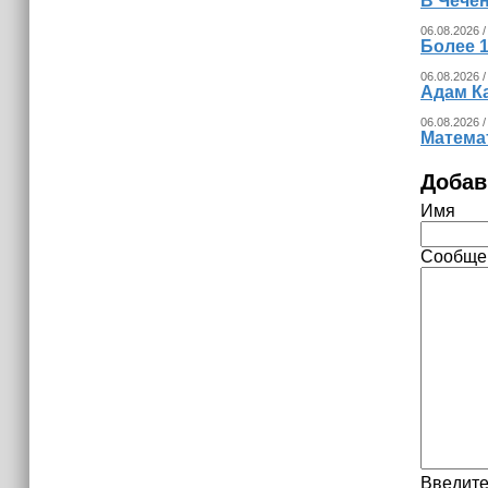
В Чечен
06.08.2026 /
Более 1
06.08.2026 /
Адам К
06.08.2026 /
Математ
Добав
Имя
Сообще
Введите