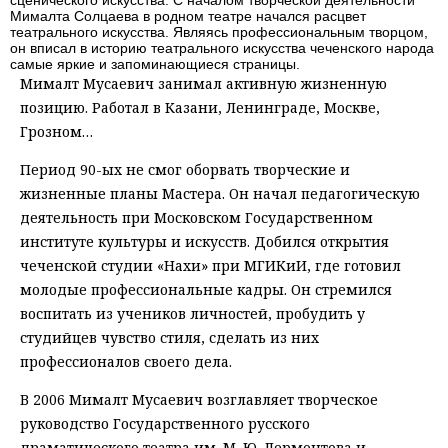
сценического искусства. С началом творческой деятельности
Мималта Солцаева в родном театре начался расцвет
театрального искусства. Являясь профессиональным творцом,
он вписал в историю театрального искусства чеченского народа
самые яркие и запоминающиеся страницы.
Мималт Мусаевич занимал активную жизненную
позицию. Работал в Казани, Ленинграде, Москве,
Грозном…
Период 90-ых не смог оборвать творческие и
жизненные планы Мастера. Он начал педагогическую
деятельность при Московском Государственном
институте культуры и искусств. Добился открытия
чеченской студии «Нахи» при МГИКиИ, где готовил
молодые профессиональные кадры. Он стремился
воспитать из учеников личностей, пробудить у
студийцев чувство стиля, сделать из них
профессионалов своего дела.
В 2006 Мималт Мусаевич возглавляет творческое
руководство Государственного русского
драматического театра им. М. Ю. Лермонтова и