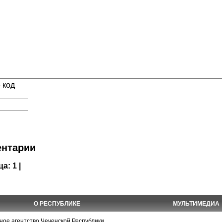
 код
нтарии
ца:
1 |
О РЕСПУБЛИКЕ
МУЛЬТИМЕДИА
е агентство Чеченской Республики