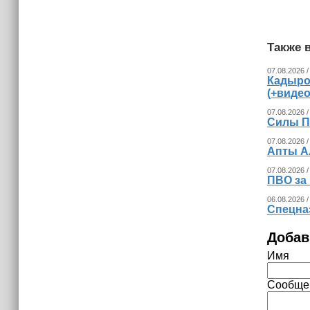
Турция, Саудовская Аравия и
Пакистан планируют сформировать
альянс
Также в
07.08.2026 /
Кадыро
(+видео
07.08.2026 /
Силы П
07.08.2026 /
Апты А
07.08.2026 /
ПВО за
06.08.2026 /
Спецна
Добав
Имя
Сообще