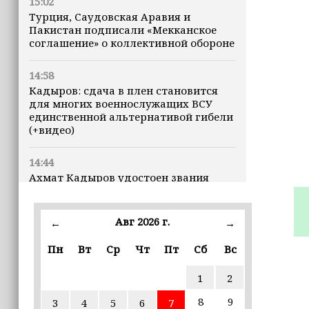
15:02
Турция, Саудовская Аравия и
Пакистан подписали «Мекканское
соглашение» о коллективной обороне
14:58
Кадыров: сдача в плен становится
для многих военнослужащих ВСУ
единственной альтернативой гибели
(+видео)
14:44
Ахмат Кадыров удостоен звания
«Нохчийн Пачхьалкхан Къонах»
Авг 2026 г.
13:50
←
→
MAX даст возможность
Пн
Вт
Ср
Чт
Пт
Сб
Вс
разработчикам разрабатывать
альтернативные клиенты
1
2
12:49
8
9
3
4
5
6
7