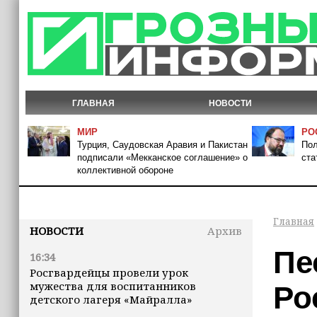
ГЛАВНАЯ
НОВОСТИ
МИР
РО
Турция, Саудовская Аравия и Пакистан
Пол
подписали «Мекканское соглашение» о
ста
коллективной обороне
Главная
НОВОСТИ
Архив
Пе
16:34
Росгвардейцы провели урок
мужества для воспитанников
Ро
детского лагеря «Майралла»