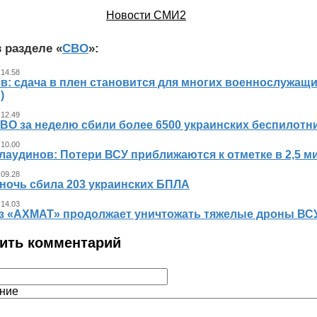
Новости СМИ2
 разделе «
СВО
»:
 14.58
в: сдача в плен становится для многих военнослужащ
)
 12.49
ВО за неделю сбили более 6500 украинских беспилотн
 10.00
лаудинов: Потери ВСУ приближаются к отметке в 2,5 м
 09.28
 ночь сбила 203 украинских БПЛА
 14.03
з «АХМАТ» продолжает уничтожать тяжелые дроны ВСУ
ить комментарий
ние