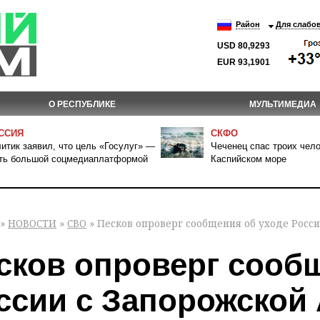
Район
Для слабо
USD 80,9293
EUR 93,1901
О РЕСПУБЛИКЕ
МУЛЬТИМЕДИА
ССИЯ
СКФО
итик заявил, что цель «Госулуг» —
Чеченец спас троих чело
ть большой соцмедиаплатформой
Каспийском море
»
НОВОСТИ
»
СВО
» Песков опроверг сообщения об уходе Росси
сков опроверг сооб
ссии с Запорожской