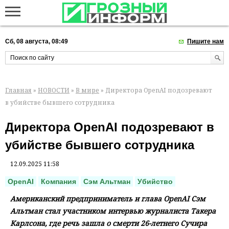
Сб, 08 августа, 08:49
Пишите нам
Главная
»
НОВОСТИ
»
В мире
» Директора OpenAI подозревают
в убийстве бывшего сотрудника
Директора OpenAI подозревают в
убийстве бывшего сотрудника
12.09.2025 11:58
OpenAI
Компания
Сэм Альтман
Убийство
Американский предприниматель и глава OpenAI Сэм
Альтман стал участником интервью журналиста Такера
Карлсона, где речь зашла о смерти 26-летнего Сучира