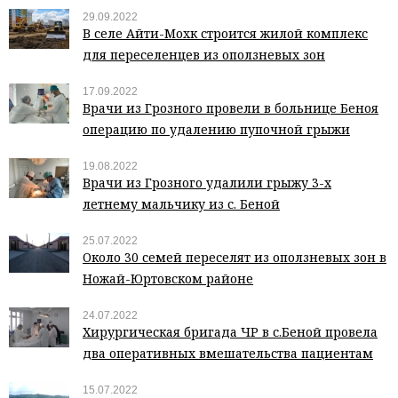
29.09.2022
В селе Айти-Мохк строится жилой комплекс
для переселенцев из оползневых зон
17.09.2022
Врачи из Грозного провели в больнице Беноя
операцию по удалению пупочной грыжи
19.08.2022
Врачи из Грозного удалили грыжу 3-х
летнему мальчику из с. Беной
25.07.2022
Около 30 семей переселят из оползневых зон в
Ножай-Юртовском районе
24.07.2022
Хирургическая бригада ЧР в с.Беной провела
два оперативных вмешательства пациентам
15.07.2022