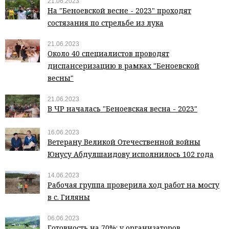
21.06.2023
На "Беноевской весне - 2023" проходят
состязания по стрельбе из лука
21.06.2023
Около 40 специалистов проводят
диспансеризацию в рамках "Беноевской
весны"
21.06.2023
В ЧР началась "Беноевская весна - 2023"
16.06.2023
Ветерану Великой Отечественной войны
Юнусу Абдулшаидову исполнилось 102 года
14.06.2023
Рабочая группа проверила ход работ на мосту
в с. Гиляны
06.06.2023
Готовность на 70%: у организаторов