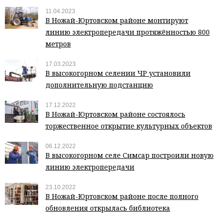
11.04.2023
В Ножай-Юртовском районе монтируют
линию электропередачи протяжённостью 800
метров
17.03.2023
В высокогорном селении ЧР установили
дополнительную подстанцию
17.12.2022
В Ножай-Юртовском районе состоялось
торжественное открытие культурных объектов
06.12.2022
В высокогорном селе Симсар построили новую
линию электропередачи
23.10.2022
В Ножай-Юртовском районе после полного
обновления открылась библиотека