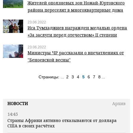
Жителей оползневых зон Ножай-Юртовского
района переселят в многоквартирные дома
23.06.2022
Иса Тумхаджиев награжден медалью ордена
«За заслуги перед отечеством» II степени
23.06.2022
Министры ЧР рассказали о впечатлениях от
"Беноевской весны"
Страницы:
...
2
3
4
5
6
7
8
...
НОВОСТИ
Архив
14:45
Страны Африки активно отказываются от доллара
США в своих расчётах