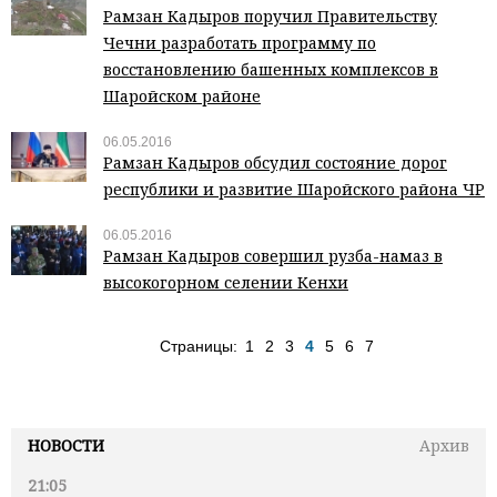
Рамзан Кадыров поручил Правительству
Чечни разработать программу по
восстановлению башенных комплексов в
Шаройском районе
06.05.2016
Рамзан Кадыров обсудил состояние дорог
республики и развитие Шаройского района ЧР
06.05.2016
Рамзан Кадыров совершил рузба-намаз в
высокогорном селении Кенхи
Страницы:
1
2
3
4
5
6
7
НОВОСТИ
Архив
21:05