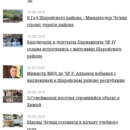
ЧР
15.08.2016
В Год Шаройского района - Минавтодор Чечни
строит дороги района
13.08.2016
Кандидаты в депутаты Парламента ЧР IV
созыва встретились с жителями Шаройского
района
11.08.2016
Министр МВД по ЧР Р. Алханов побывал с
инспекцией в Шаройском районе республики
05.08.2016
Э.Сулейманов посетил строящийся объект в
Химой
20.06.2016
Школы Чечни готовятся к началу учебного
года