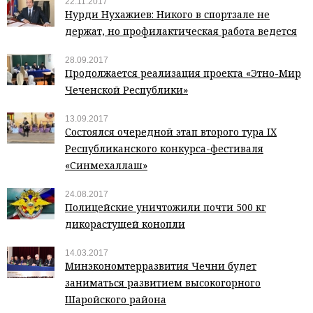
22.11.2017
Нурди Нухажиев: Никого в спортзале не
держат, но профилактическая работа ведется
28.09.2017
Продолжается реализация проекта «Этно-Мир
Чеченской Республики»
13.09.2017
Состоялся очередной этап второго тура IX
Республиканского конкурса-фестиваля
«Синмехаллаш»
24.08.2017
Полицейские уничтожили почти 500 кг
дикорастущей конопли
14.03.2017
Минэкономтерразвития Чечни будет
заниматься развитием высокогорного
Шаройского района