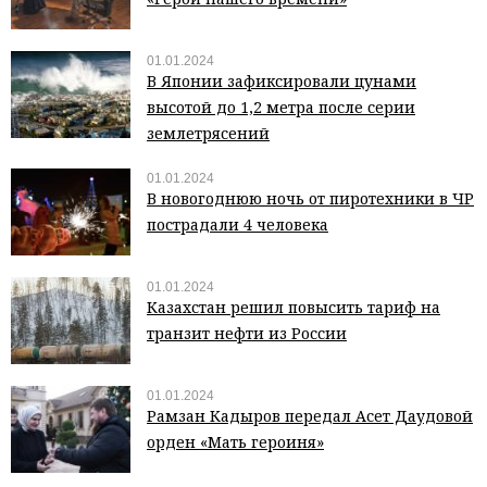
01.01.2024
В Японии зафиксировали цунами
высотой до 1,2 метра после серии
землетрясений
01.01.2024
В новогоднюю ночь от пиротехники в ЧР
пострадали 4 человека
01.01.2024
Казахстан решил повысить тариф на
транзит нефти из России
01.01.2024
Рамзан Кадыров передал Асет Даудовой
орден «Мать героиня»