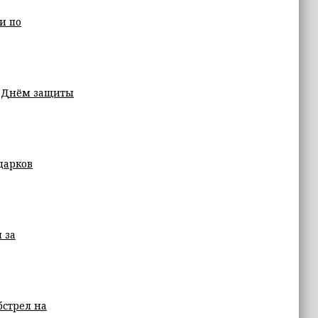
и по
с Днём защиты
дарков
 за
бстрел на