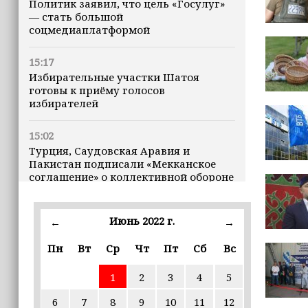
Политик заявил, что цель «Госулуг»
— стать большой
соцмедиаплатформой
15:17
Избирательные участки Шатоя
готовы к приёму голосов
избирателей
15:02
Турция, Саудовская Аравия и
Пакистан подписали «Мекканское
соглашение» о коллективной обороне
14:58
Июнь 2022 г.
←
→
Кадыров: сдача в плен становится
для многих военнослужащих ВСУ
Пн
Вт
Ср
Чт
Пт
Сб
Вс
единственной альтернативой гибели
(+видео)
1
2
3
4
5
14:44
6
7
8
9
10
11
12