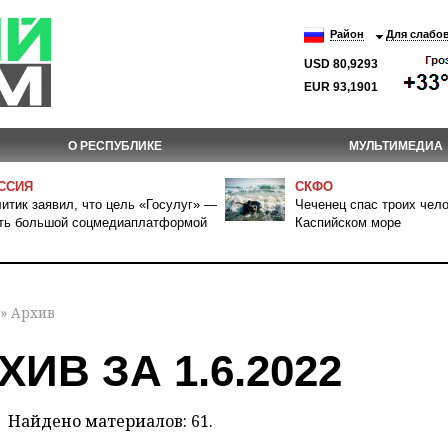
Район
Для слабо
USD 80,9293
EUR 93,1901
О РЕСПУБЛИКЕ
МУЛЬТИМЕДИА
ССИЯ
СКФО
итик заявил, что цель «Госулуг» —
Чеченец спас троих чело
ть большой соцмедиаплатформой
Каспийском море
» Архив
ХИВ ЗА 1.6.2022
Найдено материалов: 61.