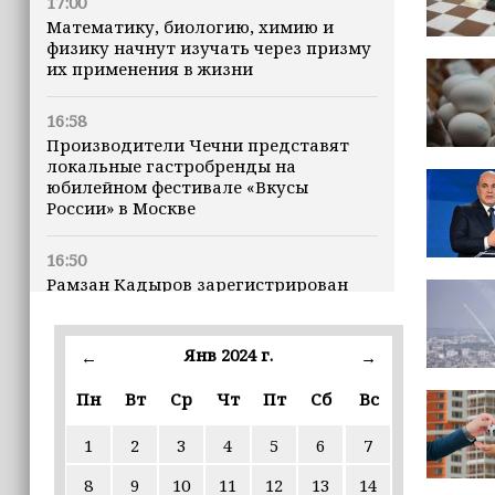
17:00
Математику, биологию, химию и
физику начнут изучать через призму
их применения в жизни
16:58
Производители Чечни представят
локальные гастробренды на
юбилейном фестивале «Вкусы
России» в Москве
16:50
Рамзан Кадыров зарегистрирован
кандидатом на должность Главы ЧР
Янв 2024 г.
16:47
←
→
Почему кошки заранее чувствуют
Пн
Вт
Ср
Чт
Пт
Сб
Вс
землетрясения, рассказала
ветеринар
1
2
3
4
5
6
7
16:12
8
9
10
11
12
13
14