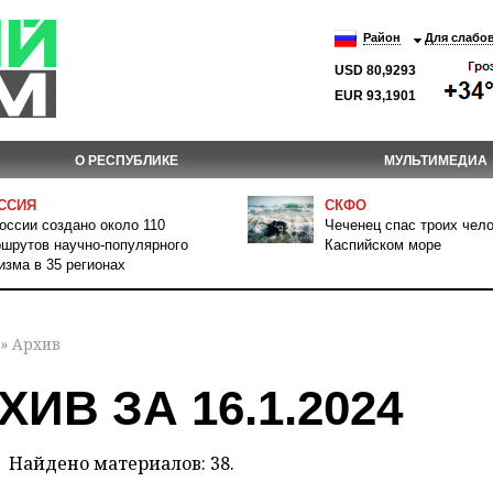
Район
Для слабо
USD 80,9293
EUR 93,1901
О РЕСПУБЛИКЕ
МУЛЬТИМЕДИА
ССИЯ
СКФО
оссии создано около 110
Чеченец спас троих чело
шрутов научно-популярного
Каспийском море
изма в 35 регионах
» Архив
ХИВ ЗА 16.1.2024
Найдено материалов: 38.