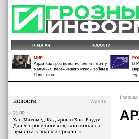
ГЛАВНАЯ
НОВОСТИ
МИР
РО
Адам Кадыров помог исполнить мечту
В Р
мальчика, пережившего ужасы войны в
мар
Палестине
тур
Главная
НОВОСТИ
Архив
АР
21:00
Хас-Магомед Кадыров и Хож-Бауди
Дааев проверили ход капитального
ремонта в школах Грозного