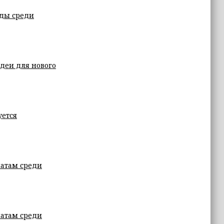
ады среди
деи для нового
уется
атам среди
атам среди