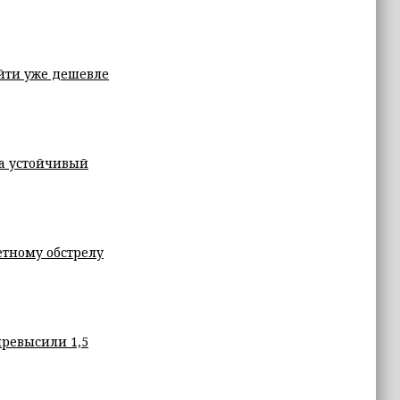
йти уже дешевле
а устойчивый
етному обстрелу
превысили 1,5