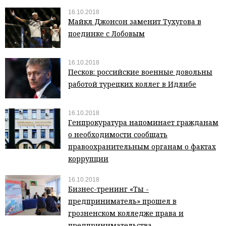
16.10.2018
Майкл Джонсон заменит Тухугова в
поединке с Лобовым
16.10.2018
Песков: российские военные довольны
работой турецких коллег в Идлибе
16.10.2018
Генпрокуратура напоминает гражданам
о необходимости сообщать
правоохранительным органам о фактах
коррупции
16.10.2018
Бизнес-тренинг «Ты -
предприниматель» прошел в
грозненском колледже права и
предпринимательства