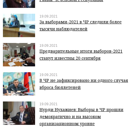
19.09.2021
За выборами-2021 в ЧР следили более
тысячи наблюдателей
19.09.2021
Предварительные итоги выборов-2021
станут известны 20 сентября
19.09.2021
В ЧР не зафиксировано ни одного случая
вброса бюллетеней
19.09.2021
Нурди Нухажиев: Выборы в ЧР прошли
демократично и на высоком
организационном уровне