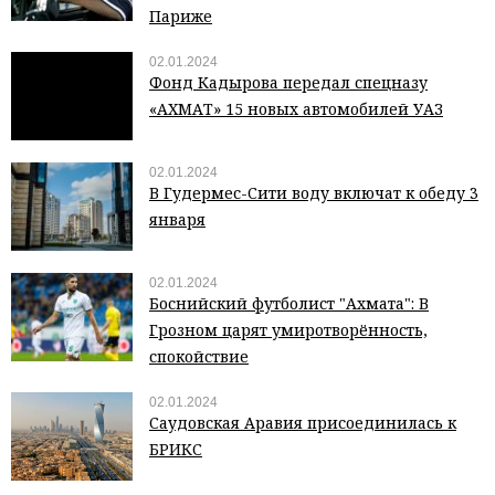
Париже
02.01.2024
Фонд Кадырова передал спецназу
«АХМАТ» 15 новых автомобилей УАЗ
02.01.2024
В Гудермес-Сити воду включат к обеду 3
января
02.01.2024
Боснийский футболист "Ахмата": В
Грозном царят умиротворённость,
спокойствие
02.01.2024
Саудовская Аравия присоединилась к
БРИКС