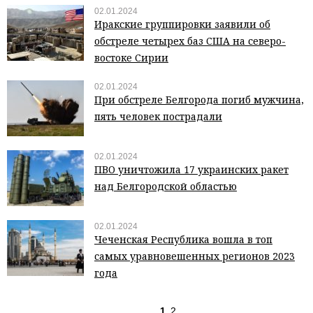
02.01.2024
Иракские группировки заявили об
обстреле четырех баз США на северо-
востоке Сирии
02.01.2024
При обстреле Белгорода погиб мужчина,
пять человек пострадали
02.01.2024
ПВО уничтожила 17 украинских ракет
над Белгородской областью
02.01.2024
Чеченская Республика вошла в топ
самых уравновешенных регионов 2023
года
1
2