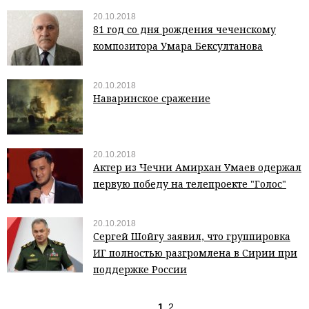
20.10.2018
81 год со дня рождения чеченскому
композитора Умара Бексултанова
20.10.2018
Наваринское сражение
20.10.2018
Актер из Чечни Амирхан Умаев одержал
первую победу на телепроекте "Голос"
20.10.2018
Сергей Шойгу заявил, что группировка
ИГ полностью разгромлена в Сирии при
поддержке России
1
2