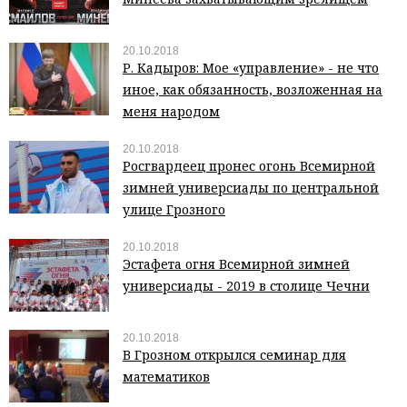
20.10.2018
Р. Кадыров: Мое «управление» - не что
иное, как обязанность, возложенная на
меня народом
20.10.2018
Росгвардеец пронес огонь Всемирной
зимней универсиады по центральной
улице Грозного
20.10.2018
Эстафета огня Всемирной зимней
универсиады - 2019 в столице Чечни
20.10.2018
В Грозном открылся семинар для
математиков