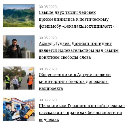
30.05.2020
Свыше двух тысяч человек
присоединились к поэтическому
флешмобу «БекалахьНохчийнМотт»
30.05.2020
Ахмед Дудаев: Данный инцидент
является издевательством над самим
понятием свободы слова
30.05.2020
Общественники в Аргуне провели
мониторинг объектов дорожного
нацпроекта
30.05.2020
Школьникам Грозного в онлайн режиме
рассказали о правилах безопасности на
водоемах