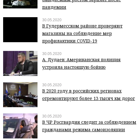
пандемии
30.05.2020
В Гудермесском районе проверяют
магазины на соблюдение мер
профилактики COVID-19
30.05.2020
А. Дудаев: Американская полиция
устроила настоящую бойню
30.05.2020
В 2020 году в российских регионах
отремонтируют более 13 тысяч км дорог
30.05.2020
В ЧР Росгвардия следит за соблюдением
гражданами режима самоизоляции