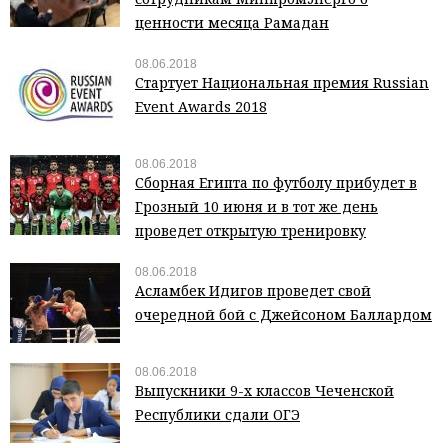
ценности месяца Рамадан
08.06.2018
Стартует Национальная премия Russian
Event Awards 2018
08.06.2018
Сборная Египта по футболу прибудет в
Грозный 10 июня и в тот же день
проведет открытую тренировку
08.06.2018
Асламбек Идигов проведет свой
очередной бой с Джейсоном Баллардом
08.06.2018
Выпускники 9-х классов Чеченской
Республики сдали ОГЭ