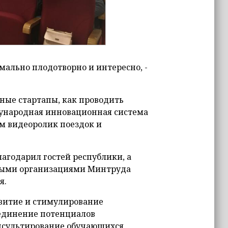
имально плодотворно и интересно, -
дные стартапы, как проводить
ународная инновационная система
м видеоролик поездок и
агодарил гостей республики, а
ьными организациями Минтруда
я.
звитие и стимулирование
ъединение потенциалов
онсультирование обучающихся,