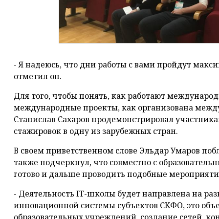
- Я надеюсь, что дни работы с вами пройдут макс
отметил он.
Для того, чтобы понять, как работают междунаро
международные проекты, как организована межд
Станислав Сахаров продемонстрировал участника
стажировок в одну из зарубежных стран.
В своем приветственном слове Эльдар Умаров побл
также подчеркнул, что совместно с образовател
готово и дальше проводить подобные мероприяти
- Деятельность IT-школы будет направлена на ра
инновационной системы субъектов СКФО, это об
образовательных учреждений, создание сетей, к