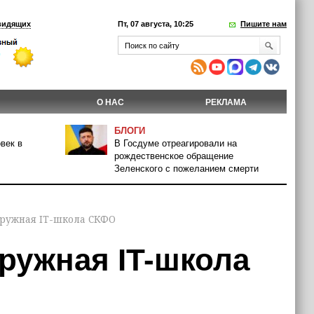
видящих
Пт, 07 августа, 10:25
Пишите нам
О НАС
РЕКЛАМА
БЛОГИ
век в
В Госдуме отреагировали на
рождественское обращение
Зеленского с пожеланием смерти
кружная IT-школа СКФО
ружная IT-школа