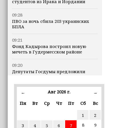
студентов из Ирака и Иордании
09:28
ПВО за ночь сбила 203 украинских
БПЛА
09:21
Фонд Кадырова построил новую
мечеть в Гудермесском районе
09:20
Депутаты Госдумы предложили
предоставлять витамины детям из
многодетных семей бесплатно
Авг 2026 г.
←
→
21:00
Хас-Магомед Кадыров и Хож-Бауди
Пн
Вт
Ср
Чт
Пт
Сб
Вс
Дааев проверили ход капитального
ремонта в школах Грозного
1
2
8
9
3
4
5
6
7
19:18