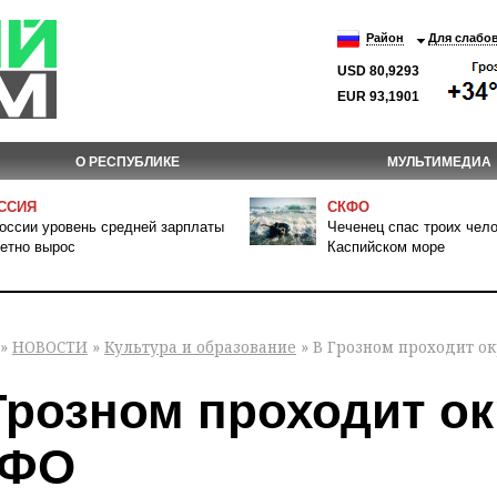
Район
Для слабо
USD 80,9293
EUR 93,1901
О РЕСПУБЛИКЕ
МУЛЬТИМЕДИА
ССИЯ
СКФО
оссии уровень средней зарплаты
Чеченец спас троих чело
етно вырос
Каспийском море
»
НОВОСТИ
»
Культура и образование
» В Грозном проходит о
Грозном проходит ок
КФО