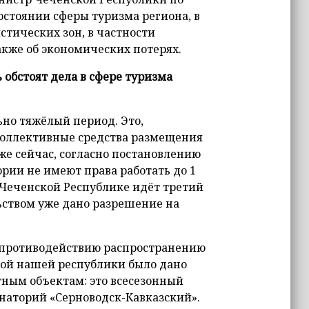
остоянии сферы туризма региона, в
стических зон, в частности
акже об экономических потерях.
обстоят дела в сфере туризма
льно тяжёлый период. Это,
 коллективные средства размещения
же сейчас, согласно постановлению
рии не имеют права работать до 1
в Чеченской Республике идёт третий
ьством уже дано разрешение на
о противодействию распространению
вой нашей республики было дано
тным объектам: это всесезонный
наторий «Серноводск-Кавказский».