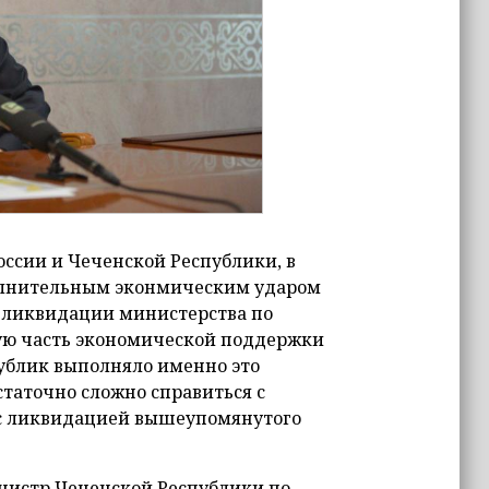
оссии и Чеченской Республики, в
ополнительным эконмическим ударом
о ликвидации министерства по
жную часть экономической поддержки
публик выполняло именно это
таточно сложно справиться с
 с ликвидацией вышеупомянутого
нистр Чеченской Республики по