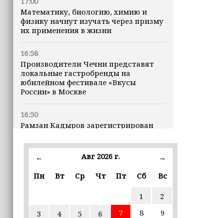
17:00
Математику, биологию, химию и
физику начнут изучать через призму
их применения в жизни
16:58
Производители Чечни представят
локальные гастробренды на
юбилейном фестивале «Вкусы
России» в Москве
16:50
Рамзан Кадыров зарегистрирован
кандидатом на должность Главы ЧР
Авг 2026 г.
16:47
←
→
Почему кошки заранее чувствуют
Пн
Вт
Ср
Чт
Пт
Сб
Вс
землетрясения, рассказала
ветеринар
1
2
16:12
7
8
9
3
4
5
6