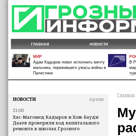
ГЛАВНАЯ
НОВОСТИ
МИР
РО
Адам Кадыров помог исполнить мечту
В Р
мальчика, пережившего ужасы войны в
мар
Палестине
тур
Главная
НОВОСТИ
Архив
Му
21:00
Хас-Магомед Кадыров и Хож-Бауди
Дааев проверили ход капитального
ра
ремонта в школах Грозного