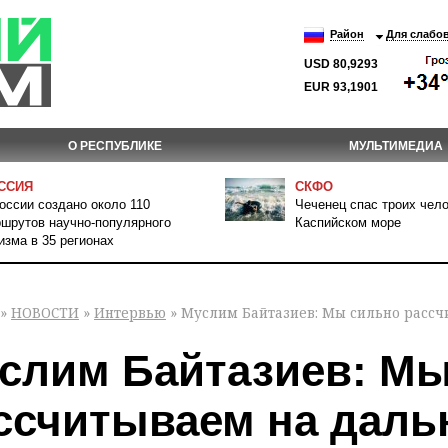
Район
Для слабо
USD 80,9293
EUR 93,1901
О РЕСПУБЛИКЕ
МУЛЬТИМЕДИА
ССИЯ
СКФО
оссии создано около 110
Чеченец спас троих чело
шрутов научно-популярного
Каспийском море
изма в 35 регионах
»
НОВОСТИ
»
Интервью
» Муслим Байтазиев: Мы сильно рассч
слим Байтазиев: Мы
ссчитываем на даль