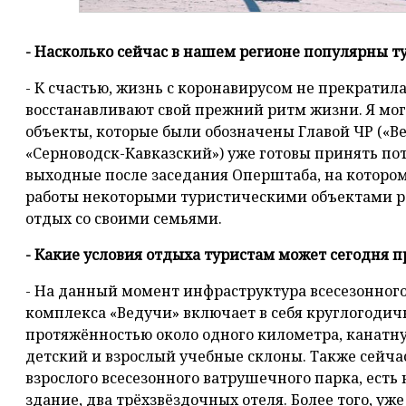
- Насколько сейчас в нашем регионе популярны 
- К счастью, жизнь с коронавирусом не прекратил
восстанавливают свой прежний ритм жизни. Я могу
объекты, которые были обозначены Главой ЧР («Ве
«Серноводск-Кавказский») уже готовы принять пот
выходные после заседания Оперштаба, на котором
работы некоторыми туристическими объектами р
отдых со своими семьями.
- Какие условия отдыха туристам может сегодня п
- На данный момент инфраструктура всесезонног
комплекса «Ведучи» включает в себя круглогодич
протяжённостью около одного километра, канатну
детский и взрослый учебные склоны. Также сейча
взрослого всесезонного ватрушечного парка, есть
здание, два трёхзвёздочных отеля. Более того, уж