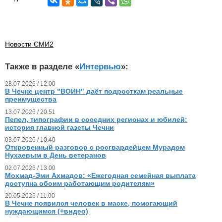
Новости СМИ2
Также в разделе «
Интервью
»:
28.07.2026 / 12.00
В Чечне центр "ВОИН" даёт подросткам реальные
преимущества
13.07.2026 / 20.51
Пепел, типографии в соседних регионах и юбилей:
история главной газеты Чечни
03.07.2026 / 10.40
Откровенный разговор с росгвардейцем Мурадом
Нухаевым в День ветеранов
02.07.2026 / 13.00
Мохмад-Эми Ахмадов: «Ежегодная семейная выплата
доступна обоим работающим родителям»
20.05.2026 / 11.00
В Чечне появился человек в маске, помогающий
нуждающимся (+видео)