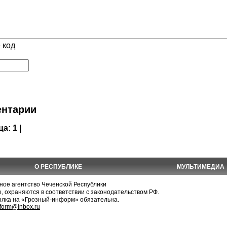
 код
нтарии
ца:
1 |
О РЕСПУБЛИКЕ
МУЛЬТИМЕДИА
е агентство Чеченской Республики
, охраняются в соответствии с законодательством РФ.
ылка на «Грозный-информ» обязательна.
nform@inbox.ru