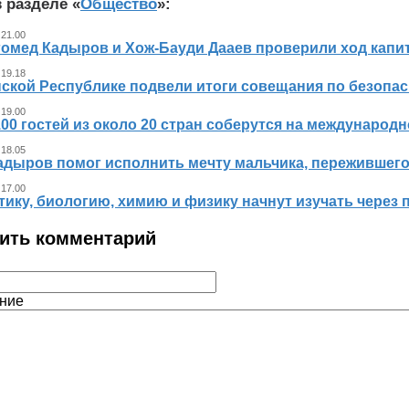
 разделе «
Общество
»:
 21.00
гомед Кадыров и Хож-Бауди Дааев проверили ход капит
 19.18
ской Республике подвели итоги совещания по безопасн
 19.00
00 гостей из около 20 стран соберутся на международ
 18.05
адыров помог исполнить мечту мальчика, пережившег
 17.00
ику, биологию, химию и физику начнут изучать через 
ить комментарий
ние