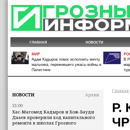
ГЛАВНАЯ
НОВОСТИ
МИР
РО
Адам Кадыров помог исполнить мечту
В Р
мальчика, пережившего ужасы войны в
мар
Палестине
тур
Главная
НОВОСТИ
Архив
Р.
21:00
Хас-Магомед Кадыров и Хож-Бауди
Дааев проверили ход капитального
ЧР
ремонта в школах Грозного