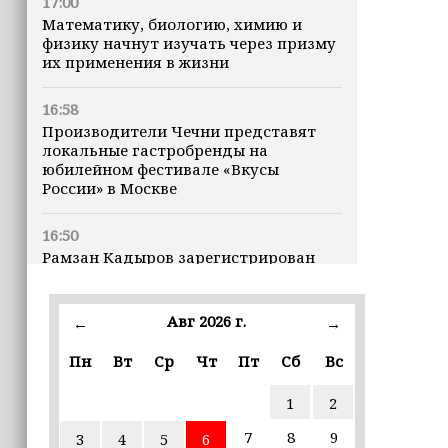
17:00
Математику, биологию, химию и
физику начнут изучать через призму
их применения в жизни
16:58
Производители Чечни представят
локальные гастробренды на
юбилейном фестивале «Вкусы
России» в Москве
16:50
Рамзан Кадыров зарегистрирован
кандидатом на должность Главы ЧР
Авг 2026 г.
16:47
←
→
Почему кошки заранее чувствуют
Пн
Вт
Ср
Чт
Пт
Сб
Вс
землетрясения, рассказала
ветеринар
1
2
16:12
7
8
9
3
4
5
6