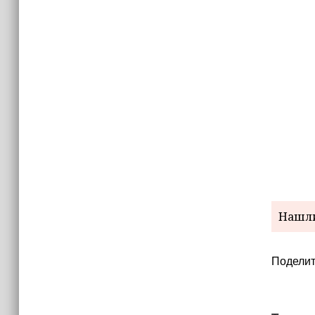
15:06
В Чечне закупили около 190 тысяч
новых учебников для школ
14:45
Страны Африки активно
отказываются от доллара США в
своих расчётах
Нашли
Поделит