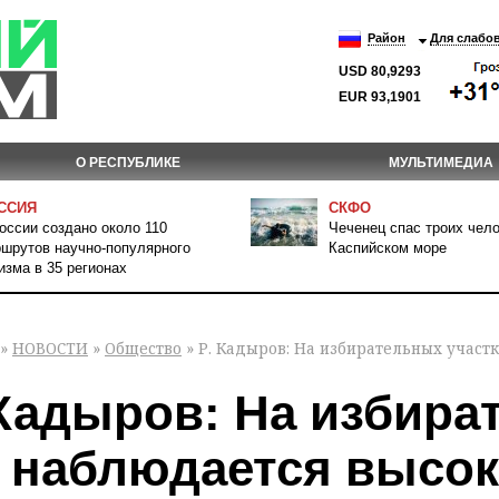
Район
Для слабо
USD 80,9293
EUR 93,1901
О РЕСПУБЛИКЕ
МУЛЬТИМЕДИА
ССИЯ
СКФО
оссии создано около 110
Чеченец спас троих чело
шрутов научно-популярного
Каспийском море
изма в 35 регионах
»
НОВОСТИ
»
Общество
» Р. Кадыров: На избирательных участ
 Кадыров: На избира
 наблюдается высок