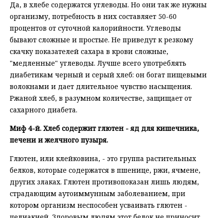
Да, в хлебе содержатся углеводы. Но они так же нужны
организму, потребность в них составляет 50-60
процентов от суточной калорийности. Углеводы
бывают сложные и простые. Не приведут к резкому
скачку показателей сахара в крови сложные,
"медленные" углеводы. Лучше всего употреблять
диабетикам черный и серый хлеб: он богат пищевыми
волокнами и дает длительное чувство насыщения.
Ржаной хлеб, в разумном количестве, защищает от
сахарного диабета.
Миф 4-й. Хлеб содержит глютен - яд для кишечника,
печени и желчного пузыря.
Глютен, или клейковина, - это группа растительных
белков, которые содержатся в пшенице, ржи, ячмене,
других злаках. Глютен противопоказан лишь людям,
страдающим аутоиммунным заболеванием, при
котором организм неспособен усваивать глютен -
целиакией. Здоровым людям этот белок не приносит