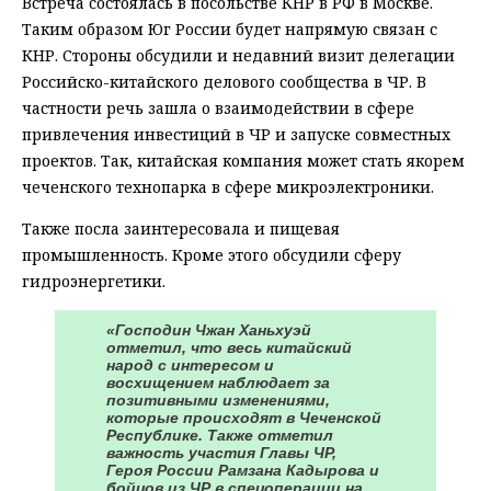
Встреча состоялась в посольстве КНР в РФ в Москве.
Таким образом Юг России будет напрямую связан с
КНР. Стороны обсудили и недавний визит делегации
Российско-китайского делового сообщества в ЧР. В
частности речь зашла о взаимодействии в сфере
привлечения инвестиций в ЧР и запуске совместных
проектов. Так, китайская компания может стать якорем
чеченского технопарка в сфере микроэлектроники.
Также посла заинтересовала и пищевая
промышленность. Кроме этого обсудили сферу
гидроэнергетики.
«Господин Чжан Ханьхуэй
отметил, что весь китайский
народ с интересом и
восхищением наблюдает за
позитивными изменениями,
которые происходят в Чеченской
Республике. Также отметил
важность участия Главы ЧР,
Героя России Рамзана Кадырова и
бойцов из ЧР в спецоперации на