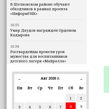
В Шелковском районе обучают
обходчиков в рамках проекта
«ИнформУИК»
16:55
Умар Даудов награжден Орденом
Кадырова
16:34
Росгвардейцы провели урок
мужества для воспитанников
детского лагеря «Майралла»
16:30
Дмитрий Чернышенко: Внутренний
Авг 2026 г.
←
→
туризм в России вырос на 4,3%,
въездной — на 20,1%
Пн
Вт
Ср
Чт
Пт
Сб
Вс
1
2
16:28
Из бюджета Чечни дополнительно
8
9
3
4
5
6
7
выделено 505 млн рублей