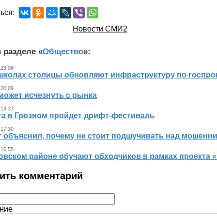
ься:
Новости СМИ2
 разделе «
Общество
»:
 23.06
 школах столицы обновляют инфраструктуру по госпр
 20.09
может исчезнуть с рынка
 19.37
ста в Грозном пройдет дрифт-фестиваль
 17.30
т объяснил, почему не стоит подшучивать над мошенн
 16.55
овском районе обучают обходчиков в рамках проекта
ить комментарий
ние