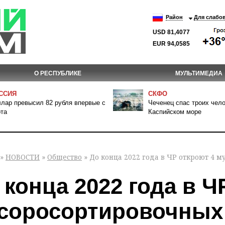
Район
Для слабо
USD 81,4077
EUR 94,0585
О РЕСПУБЛИКЕ
МУЛЬТИМЕДИА
ССИЯ
СКФО
лар превысил 82 рубля впервые с
Чеченец спас троих чело
та
Каспийском море
»
НОВОСТИ
»
Общество
» До конца 2022 года в ЧР откроют 4 
 конца 2022 года в Ч
соросортировочных