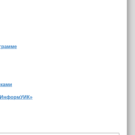
ограмме
иками
 «ИнформУИК»