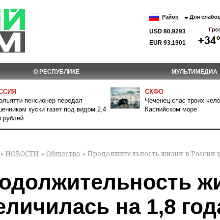
Район
Для слабо
USD 80,9293
EUR 93,1901
О РЕСПУБЛИКЕ
МУЛЬТИМЕДИА
ССИЯ
СКФО
ольятти пенсионер передал
Чеченец спас троих чело
енникам куски газет под видом 2,4
Каспийском море
 рублей
»
НОВОСТИ
»
Общество
» Продолжительность жизни в России у
одолжительность жи
еличилась на 1,8 год