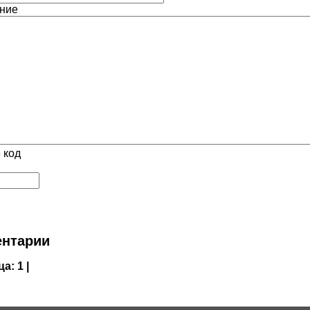
ние
 код
нтарии
ца:
1 |