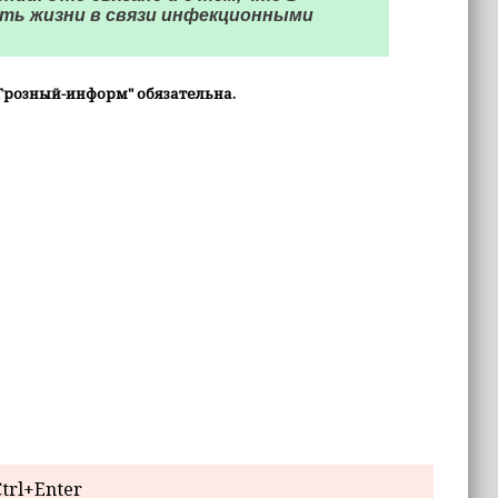
ть жизни в связи инфекционными
Грозный-информ" обязательна.
trl+Enter