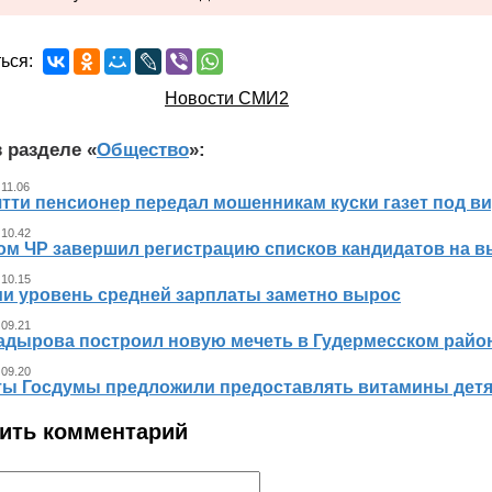
ься:
Новости СМИ2
 разделе «
Общество
»:
 11.06
тти пенсионер передал мошенникам куски газет под ви
 10.42
ом ЧР завершил регистрацию списков кандидатов на в
 10.15
ии уровень средней зарплаты заметно вырос
 09.21
адырова построил новую мечеть в Гудермесском райо
 09.20
ты Госдумы предложили предоставлять витамины детя
ить комментарий