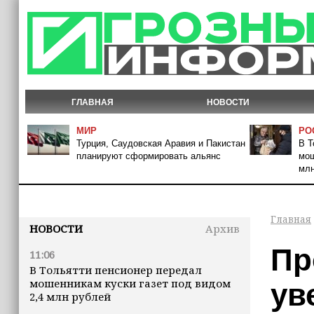
ГЛАВНАЯ
НОВОСТИ
МИР
РО
Турция, Саудовская Аравия и Пакистан
В Т
планируют сформировать альянс
мош
млн
Главная
НОВОСТИ
Архив
Пр
11:06
В Тольятти пенсионер передал
мошенникам куски газет под видом
ув
2,4 млн рублей