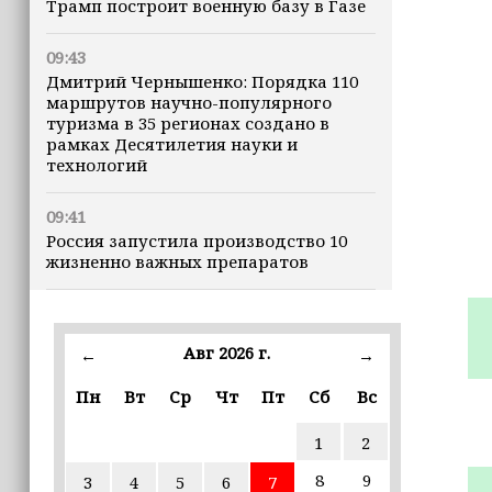
Трамп построит военную базу в Газе
09:43
Дмитрий Чернышенко: Порядка 110
маршрутов научно-популярного
туризма в 35 регионах создано в
рамках Десятилетия науки и
технологий
09:41
Россия запустила производство 10
жизненно важных препаратов
09:36
В ЧГПУ стартовала стажировка для
Авг 2026 г.
←
→
студентов из Ирака и Иордании
Пн
Вт
Ср
Чт
Пт
Сб
Вс
09:28
ПВО за ночь сбила 203 украинских
1
2
БПЛА
8
9
3
4
5
6
7