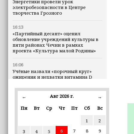
Энергетики провели урок
электробезопасности в Центре
творчества Грозного
16:13
«Партийный десант» оценил
обновление учреждений культуры в
пяти районах Чечни в рамках
проекта «Культура малой Родины»
16:06
Учёные назвали «порочный круг»
ожирения и нехватки витамина D
16:00
Авг 2026 г.
←
→
В Чеченской Республике начинается
история профессионального хоккея
Пн
Вт
Ср
Чт
Пт
Сб
Вс
15:55
1
2
В Чеченской Республики
избирательные комиссии
6
7
8
9
3
4
5