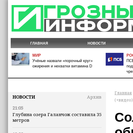
ГЛАВНАЯ
НОВОСТИ
МИР
РО
Учёные назвали «порочный круг»
ПСБ
ожирения и нехватки витамина D
под
чре
Главная
НОВОСТИ
Архив
(+видео)
21:05
Со
Глубина озера Галанчож составила 35
метров
об