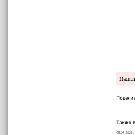
израильских атак
14:25
Опрос зафиксировал падение
доверия граждан Украины к
президенту Зеленскому
Нашли
Поделит
Также в
05.08.2026 /