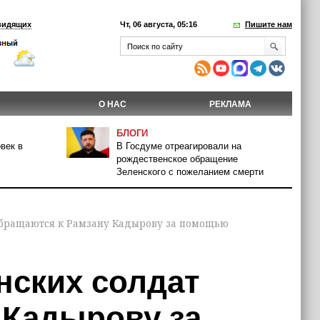
видящих
Чт, 06 августа, 05:16
Пишите нам
О НАС
РЕКЛАМА
БЛОГИ
век в
В Госдуме отреагировали на
рождественское обращение
Зеленского с пожеланием смерти
 обращаются к Рамзану Кадырову за помощью
нских солдат
 Кадырову за