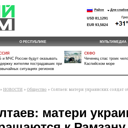
Район
Для слабо
USD 81,1291
EUR 93,5824
О РЕСПУБЛИКЕ
МУЛЬТИМЕДИА
ССИЯ
СКФО
 и МЧС России будут оказывать
Чеченец спас троих чело
держку жителям пострадавших при
Каспийском море
звычайных ситуациях регионов
»
НОВОСТИ
»
Общество
» Солтаев: матери украинских солдат
лтаев: матери украи
ращаются к Рамзану