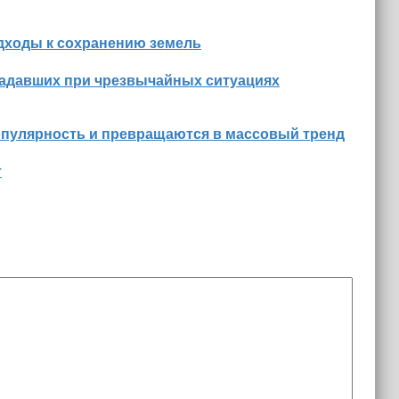
дходы к сохранению земель
радавших при чрезвычайных ситуациях
опулярность и превращаются в массовый тренд
т