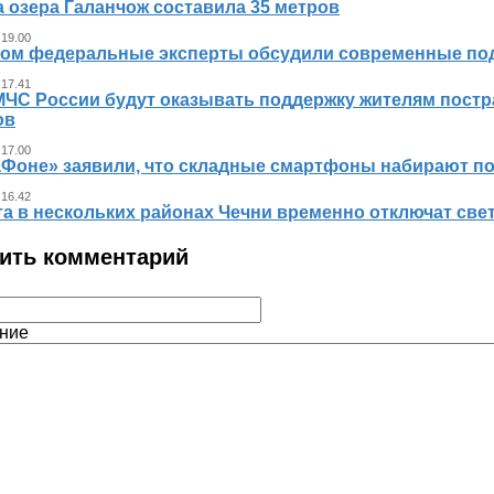
 озера Галанчож составила 35 метров
 19.00
ном федеральные эксперты обсудили современные по
 17.41
МЧС России будут оказывать поддержку жителям пост
ов
 17.00
аФоне» заявили, что складные смартфоны набирают п
 16.42
та в нескольких районах Чечни временно отключат све
ить комментарий
ние