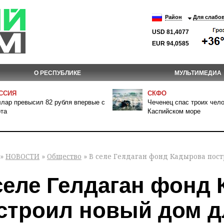
Район
Для слабо
USD 81,4077
EUR 94,0585
О РЕСПУБЛИКЕ
МУЛЬТИМЕДИА
ССИЯ
СКФО
лар превысил 82 рубля впервые с
Чеченец спас троих чело
та
Каспийском море
»
НОВОСТИ
»
Общество
» В селе Гелдаган фонд Кадырова пос
селе Гелдаган фонд
строил новый дом д