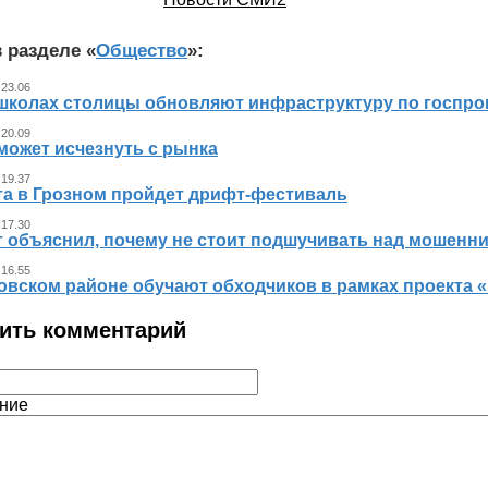
 разделе «
Общество
»:
 23.06
 школах столицы обновляют инфраструктуру по госпр
 20.09
может исчезнуть с рынка
 19.37
ста в Грозном пройдет дрифт-фестиваль
 17.30
т объяснил, почему не стоит подшучивать над мошенн
 16.55
овском районе обучают обходчиков в рамках проекта
ить комментарий
ние