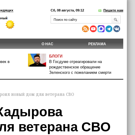
видящих
Сб, 08 августа, 09:12
Пишите нам
О НАС
РЕКЛАМА
БЛОГИ
век в
В Госдуме отреагировали на
рождественское обращение
Зеленского с пожеланием смерти
троил новый дом для ветерана СВО
 Кадырова
ля ветерана СВО