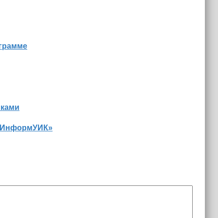
ограмме
иками
 «ИнформУИК»