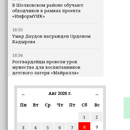
В Шелковском районе обучают
обходчиков в рамках проекта
«ИнформУИК»
16:55
Умар Даудов награжден Орденом
Кадырова
16:34
Росгвардейцы провели урок
мужества для воспитанников
детского лагеря «Майралла»
16:30
Дмитрий Чернышенко: Внутренний
Авг 2026 г.
←
→
туризм в России вырос на 4,3%,
въездной — на 20,1%
Пн
Вт
Ср
Чт
Пт
Сб
Вс
1
2
16:28
Из бюджета Чечни дополнительно
8
9
3
4
5
6
7
выделено 505 млн рублей