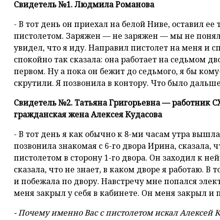
Свидетель №1. Людмила Романова
- В тот день он приехал на белой Ниве, оставил ее
пистолетом. Заряжен — не заряжен — мы не понял
увидел, что я иду. Направил пистолет на меня и с
спокойно так сказала: она работает на седьмом дво
первом. Ну а пока он бежит до седьмого, я бы ком
скрутили. Я позвонила в контору. Что было дальше,
Свидетель №2. Татьяна Григорьевна — работник 
гражданская жена Алексея Кудасова
- В тот день я как обычно к 8-ми часам утра вышла
позвонила знакомая с 6-го двора Ирина, сказала, ч
пистолетом в сторону 1-го двора. Он заходил к не
сказала, что не знает, в каком дворе я работаю. В 
и побежала по двору. Навстречу мне попался элект
меня закрыл у себя в кабинете. Он меня закрыл и
- Почему именно Вас с пистолетом искал Алексей 