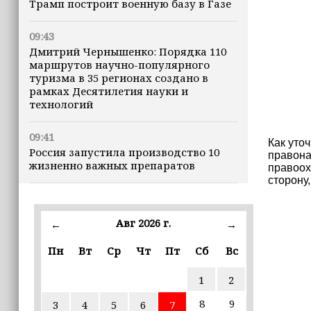
Трамп построит военную базу в Газе
09:43
Дмитрий Чернышенко: Порядка 110
маршрутов научно-популярного
туризма в 35 регионах создано в
рамках Десятилетия науки и
технологий
09:41
Как уто
Россия запустила производство 10
правона
жизненно важных препаратов
правоох
сторону
09:36
В ЧГПУ стартовала стажировка для
Авг 2026 г.
←
→
студентов из Ирака и Иордании
Пн
Вт
Ср
Чт
Пт
Сб
Вс
09:28
ПВО за ночь сбила 203 украинских
1
2
БПЛА
8
9
3
4
5
6
7