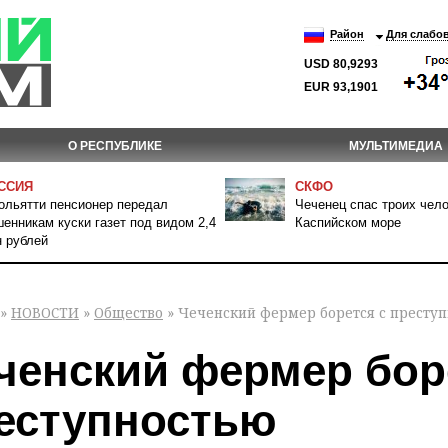
Район
Для слабо
USD 80,9293
EUR 93,1901
О РЕСПУБЛИКЕ
МУЛЬТИМЕДИА
ССИЯ
СКФО
ольятти пенсионер передал
Чеченец спас троих чело
енникам куски газет под видом 2,4
Каспийском море
 рублей
»
НОВОСТИ
»
Общество
» Чеченский фермер борется с престу
ченский фермер бор
еступностью