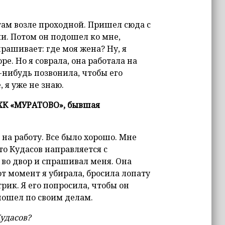
 там возле проходной. Пришел сюда с
и. Потом он подошел ко мне,
прашивает: где моя жена? Ну, я
ре. Но я соврала, она работала на
у-нибудь позвонила, чтобы его
 я уже не знаю.
СХК «МУРАТОВО», бывшая
 на работу. Все было хорошо. Мне
то Кудасов направляется с
й во двор и спрашивал меня. Она
тот момент я убирала, бросила лопату
рик. Я его попросила, чтобы он
 пошел по своим делам.
Кудасов?