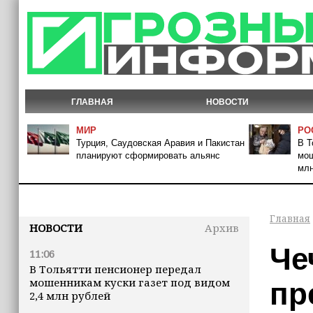
ГЛАВНАЯ
НОВОСТИ
МИР
РО
Турция, Саудовская Аравия и Пакистан
В Т
планируют сформировать альянс
мош
млн
Главная
НОВОСТИ
Архив
Че
11:06
В Тольятти пенсионер передал
мошенникам куски газет под видом
пр
2,4 млн рублей