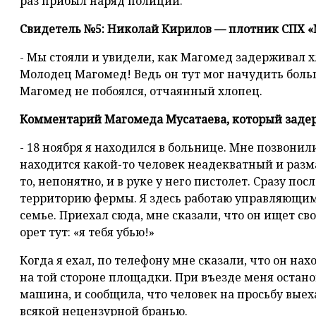
раз прибыл наряд полиции.
Свидетель №5: Николай Кирилов — плотник СПХ 
- Мы стояли и увидели, как Магомед задерживал хл
Молодец Магомед! Ведь он тут мог начудить больш
Магомед не побоялся, отчаянный хлопец.
Комментарий Магомеда Мусатаева, который задер
- 18 ноября я находился в больнице. Мне позвонили
находится какой-то человек неадекватный и разма
то, непонятно, и в руке у него пистолет. Сразу пос
территорию фермы. Я здесь работаю управляющим.
семье. Приехал сюда, мне сказали, что он ищет с
орет тут: «я тебя убью!»
Когда я ехал, по телефону мне сказали, что он нах
на той стороне площадки. При въезде меня останов
машина, и сообщила, что человек на просьбу вые
всякой нецензурной бранью.